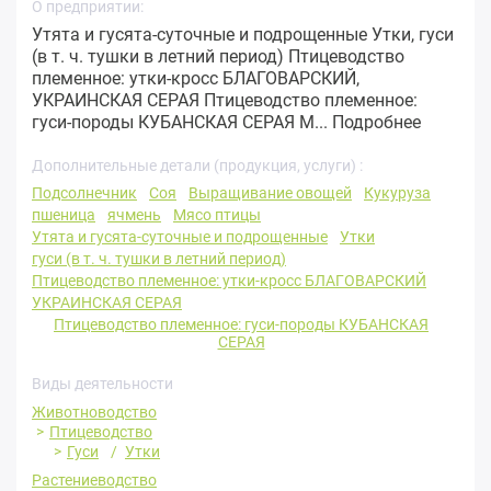
О предприятии:
Утята и гусята-суточные и подрощенные Утки, гуси
(в т. ч. тушки в летний период) Птицеводство
племенное: утки-кросс БЛАГОВАРСКИЙ,
УКРАИНСКАЯ СЕРАЯ Птицеводство племенное:
гуси-породы КУБАНСКАЯ СЕРАЯ М...
Подробнее
Дополнительные детали (продукция, услуги) :
Подсолнечник
Соя
Выращивание овощей
Кукуруза
пшеница
ячмень
Мясо птицы
Утята и гусята-суточные и подрощенные
Утки
гуси (в т. ч. тушки в летний период)
Птицеводство племенное: утки-кросс БЛАГОВАРСКИЙ
УКРАИНСКАЯ СЕРАЯ
Птицеводство племенное: гуси-породы КУБАНСКАЯ
СЕРАЯ
Виды деятельности
Животноводство
Птицеводство
Гуси
Утки
Растениеводство