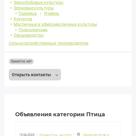
Зернобобовые культуры
Зерновые культуры
Пшеница
Ячмень
Кукуруза
Масличные и эфиромасличные культуры
Подсолнечник
Овощеводство
Сельскохозяйственные производители
Заметок нет
Открыть контакты
Объявления категории Птица
13.04.2023
Продам Куры, цыплята
Львовская область