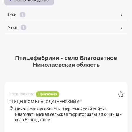
Животноводство
Гуси
1
Утки
1
Птицефабрики - село Благодатное
Николаевская область
Предприятие:
Проверено
ПТИЦЕПРОМ БЛАГОДАТНЕНСКИЙ АП
Николаевская область
-
Первомайский район
-
Блaгoдaтнeнская сельская территориальная община
-
село Благодатное