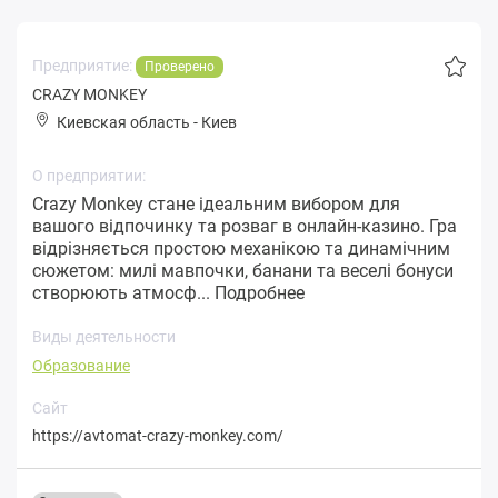
Предприятие:
Проверено
CRAZY MONKEY
Киевская область
-
Киев
О предприятии:
Crazy Monkey стане ідеальним вибором для
вашого відпочинку та розваг в онлайн-казино. Гра
відрізняється простою механікою та динамічним
сюжетом: милі мавпочки, банани та веселі бонуси
створюють атмосф...
Подробнее
Виды деятельности
Образование
Сайт
https://avtomat-crazy-monkey.com/