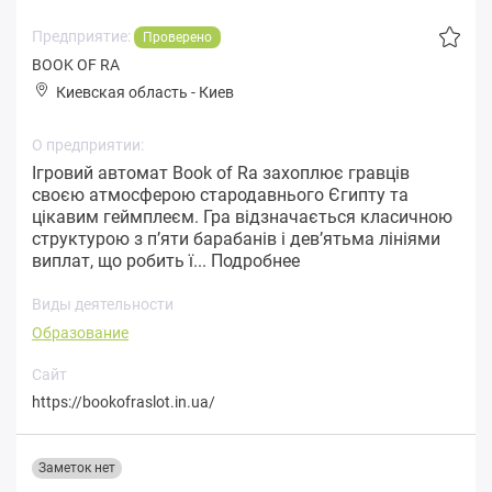
Предприятие:
Проверено
BOOK OF RA
Киевская область
-
Киев
О предприятии:
Ігровий автомат Book of Ra захоплює гравців
своєю атмосферою стародавнього Єгипту та
цікавим геймплеєм. Гра відзначається класичною
структурою з п’яти барабанів і дев’ятьма лініями
виплат, що робить ї...
Подробнее
Виды деятельности
Образование
Сайт
https://bookofraslot.in.ua/
Заметок нет