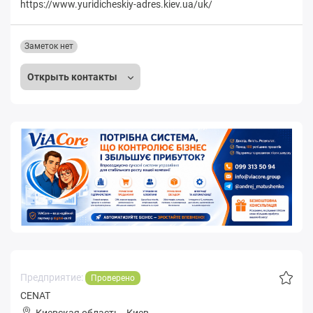
https://www.yuridicheskiy-adres.kiev.ua/uk/
Заметок нет
Открыть контакты
Предприятие:
Проверено
CENAT
Киевская область
-
Киев