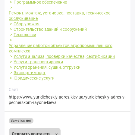
Программное обеспечение
Ремонт, монтаж, установка, поставка, техническое
обслуживание
Сбор урожая
Строительство зданий и сооружений
Технологии
Управление работой объектов агропромышленного
комплекса
Услуги анализа, проверки качества, сертификации
Услуги транспортировки
Услуги хранения, сушки, отгрузки
Экспорт-импорт
Юридические услуги
Сайт
https://www.yuridicheskiy-adres.kiev.ua/yuridicheskiy-adres-v-
pecherskom-rayone-kieva
Заметок нет
Открыть контакты