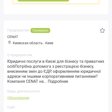
Предприятие:
Проверено
CENAT
Киевская область
-
Киев
О предприятии:
Юридичні послуги в Києві для бізнесу та приватних
осібПотрібна допомога з реєстрацією бізнесу,
внесенням змін до ЄДР, оформленням юридичної
адреси чи іншими корпоративними питаннями?
Компанія CENAT на...
Подробнее
Виды деятельности
Образование
Сайт