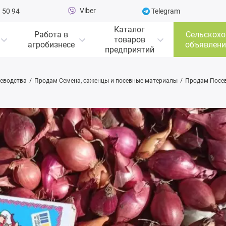
Viber
 50 94
Telegram
Каталог
Работа в
Сельскохо
товаров
агробизнесе
объявлени
предприятий
еводства
Продам Семена, саженцы и посевные материалы
Продам Посе