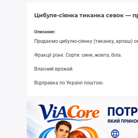
Цибуля-сіянка тиканка севок — 
Описание:
Продаємо цибулю-сіянку (тиканку, арпаш) оп
Фракції різні. Сорти: синя, жовта, біла.
Власний врожай.
Відправка по Україні поштою.