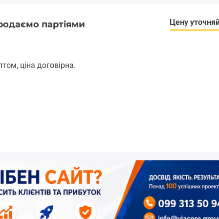
Цену уточня
продаємо партіями
том, ціна договірна.