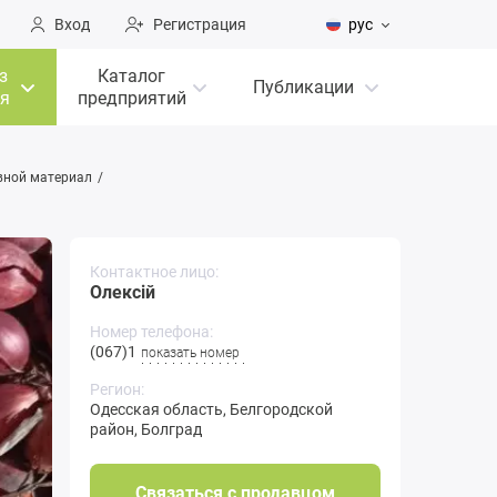
Вход
Регистрация
рус
з
Каталог
Публикации
я
предприятий
вной материал
Контактное лицо:
Олексій
Номер телефона:
(067)16**-**
показать номер
Регион:
Одесская область
,
Белгородской
район
,
Болград
Связаться с продавцом