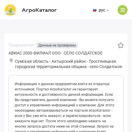
АгроКаталог
рус
Предприятие:
Данные не проверены
АВИАС 2000 ФИЛИАЛ ООО - СЕЛО СОЛДАТСКОЕ
Сумская область
-
Ахтырский район
-
Тpoстянeцкая
городская территориальная община
-
село Солдатское
Информация о данном предприятии взята из открытых
источников. Портал АгроКаталог не гарантирует
актуальность и достоверность данной информации. Если
Вы представитель данной компании - Вы можете получить
доступ к управлению информацией о компании. Для этого
необходимо авторизироваться на портале АгроКаталог -
если у Вас уже есть аккаунт, и зарегистрироваться - если
аккаунта еще нет. После этого необходимо нажать на
кнопку запроса доступа ниже на этой странице. Запрос на
доступ к управлению информацией о компании будет