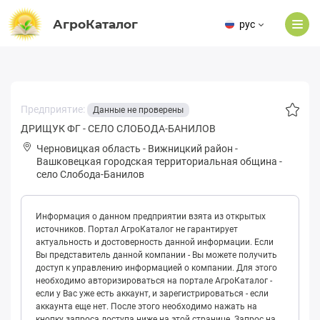
АгроКаталог
рус
Предприятие:
Данные не проверены
ДРИЩУК ФГ - СЕЛО СЛОБОДА-БАНИЛОВ
Черновицкая область
-
Вижницкий район
-
Вaшковeцкая городская территориальная община
-
село Слобода-Банилов
Информация о данном предприятии взята из открытых
источников. Портал АгроКаталог не гарантирует
актуальность и достоверность данной информации. Если
Вы представитель данной компании - Вы можете получить
доступ к управлению информацией о компании. Для этого
необходимо авторизироваться на портале АгроКаталог -
если у Вас уже есть аккаунт, и зарегистрироваться - если
аккаунта еще нет. После этого необходимо нажать на
кнопку запроса доступа ниже на этой странице. Запрос на