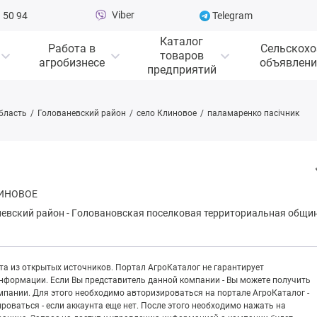
Viber
 50 94
Telegram
Каталог
Работа в
Сельскохо
товаров
агробизнесе
объявлени
предприятий
бласть
Голованевский район
село Клиновое
паламаренко пасічник
ЛИНОВОЕ
невский район
-
Гoлoвaновская поселковая территориальная общи
а из открытых источников. Портал АгроКаталог не гарантирует
информации. Если Вы представитель данной компании - Вы можете получить
пании. Для этого необходимо авторизироваться на портале АгроКаталог -
рироваться - если аккаунта еще нет. После этого необходимо нажать на