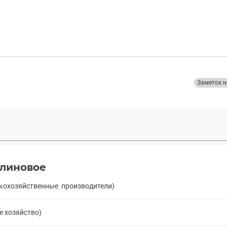
Заметок н
Клиновое
скохозяйственные производители)
е хозяйство)