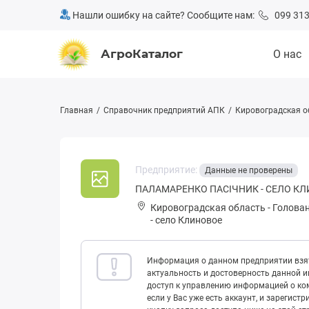
Нашли ошибку на сайте? Сообщите нам:
099 313
АгроКаталог
О нас
Главная
Справочник предприятий АПК
Кировоградская о
Предприятие:
Данные не проверены
ПАЛАМАРЕНКО ПАСІЧНИК - СЕЛО К
Кировоградская область
-
Голова
-
село Клиновое
Информация о данном предприятии взят
актуальность и достоверность данной 
доступ к управлению информацией о ком
если у Вас уже есть аккаунт, и зарегист