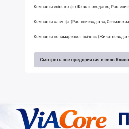
Компания еліпс ко фг (Животноводство, Растени
Компания олімп фг (Растениеводство, Сельскохо
Компания пономаренко пасічник (Животноводств
Смотреть все предприятия в село Клин