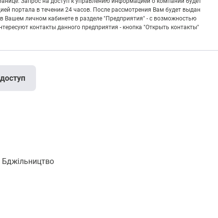
транице. Запрос на доступ к управлению информацией о компании будет
ией портала в течении 24 часов. После рассмотрения Вам будет выдан
в Вашем личном кабинете в разделе "Предприятия" - с возможностью
тересуют контакты данного предприятия - кнопка "Открыть контакты"
 доступ
 Бджільництво