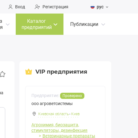
Вход
Регистрация
рус
з
Каталог
Публикации
я
предприятий
VIP предприятия
на
Предприятие:
Проверено
ооо агроветсистемы
Киевская область
-
Киев
Агрохимия, биозащита,
стимуляторы, дезинфекция
Ветеринарные препараты