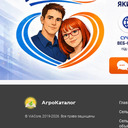
АгроКаталог
Глав
Сель
© ViACore, 2019-2026. Все права защищены
Сел
объ