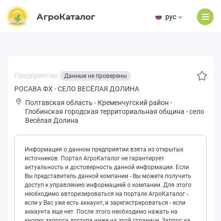
АгроКаталог
рус
Предприятие:
Данные не проверены
РОСАВА ФХ - СЕЛО ВЕСЁЛАЯ ДОЛИНА
Полтавская область
-
Кременчугский район
-
Глoбинская городская территориальная община
-
село
Весёлая Долина
Информация о данном предприятии взята из открытых
источников. Портал АгроКаталог не гарантирует
актуальность и достоверность данной информации. Если
Вы представитель данной компании - Вы можете получить
доступ к управлению информацией о компании. Для этого
необходимо авторизироваться на портале АгроКаталог -
если у Вас уже есть аккаунт, и зарегистрироваться - если
аккаунта еще нет. После этого необходимо нажать на
кнопку запроса доступа ниже на этой странице. Запрос на