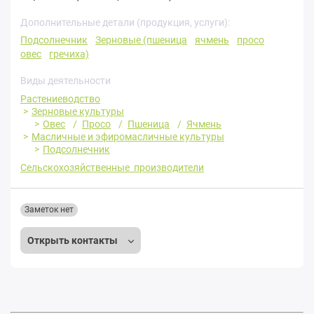
Дополнительные детали (продукция, услуги):
Подсолнечник
Зерновые (пшеница
ячмень
просо
овес
гречиха)
Виды деятельности
Растениеводство
Зерновые культуры
Овес
Просо
Пшеница
Ячмень
Масличные и эфиромасличные культуры
Подсолнечник
Сельскохозяйственные производители
Заметок нет
Открыть контакты