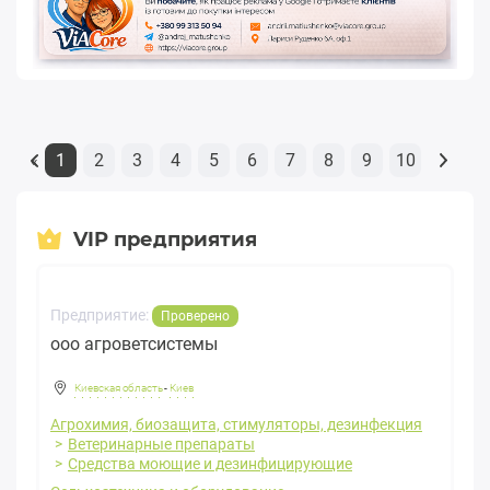
1
2
3
4
5
6
7
8
9
10
«
VIP предприятия
Предприятие:
Проверено
ооо агроветсистемы
Киевская область
-
Киев
Агрохимия, биозащита, стимуляторы, дезинфекция
Ветеринарные препараты
Средства моющие и дезинфицирующие