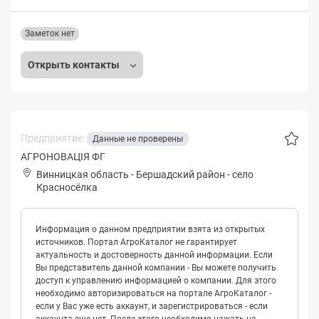
Заметок нет
Открыть контакты
Предприятие:
Данные не проверены
АГРОНОВАЦІЯ ФГ
Винницкая область
-
Бершадский район
-
село
Красносёлка
Информация о данном предприятии взята из открытых
источников. Портал АгроКаталог не гарантирует
актуальность и достоверность данной информации. Если
Вы представитель данной компании - Вы можете получить
доступ к управлению информацией о компании. Для этого
необходимо авторизироваться на портале АгроКаталог -
если у Вас уже есть аккаунт, и зарегистрироваться - если
аккаунта еще нет. После этого необходимо нажать на