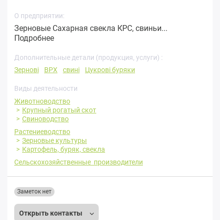
О предприятии:
Зерновые Сахарная свекла КРС, свиньи...
Подробнее
Дополнительные детали (продукция, услуги) :
Зернові
ВРХ
свині
Цукрові буряки
Виды деятельности
Животноводство
Крупный рогатый скот
Свиноводство
Растениеводство
Зерновые культуры
Картофель, буряк, свекла
Сельскохозяйственные производители
Заметок нет
Открыть контакты