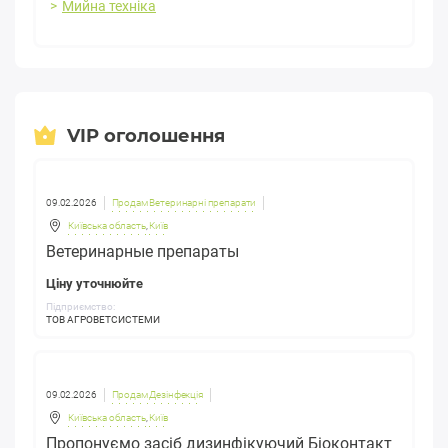
Мийна техніка
VIP оголошення
09.02.2026
Продам Ветеринарні препарати
Київська область
,
Київ
Ветеринарные препараты
Ціну уточнюйте
Підприємство:
ТОВ АГРОВЕТСИСТЕМИ
09.02.2026
Продам Дезінфекція
Київська область
,
Київ
Пропонуємо засіб дизинфікуючий Біоконтакт