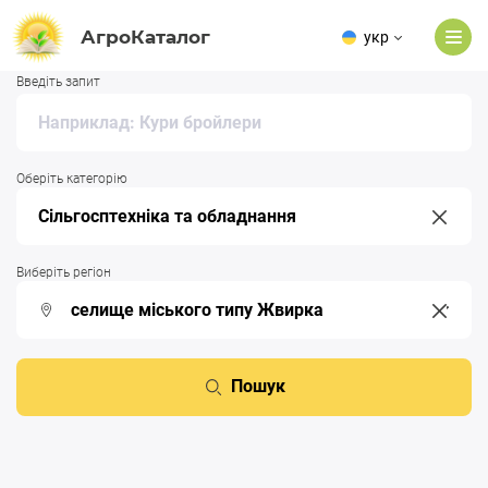
АгроКаталог
укр
Введіть запит
Оберіть категорію
Виберіть регіон
Пошук