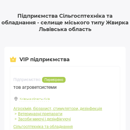
Підприємства Сільгосптехніка та
обладнання - селище міського типу Жвирка
Львівська область
VIP підприємства
Підприємство:
Перевірено
тов агроветсистеми
Київська область
-
Київ
Агрохімія, біозахист, стимулятори, дезінфекція
Ветеринарні препарати
Засоби миючі і дезінфікуючі
Сільгосптехніка та обладнання