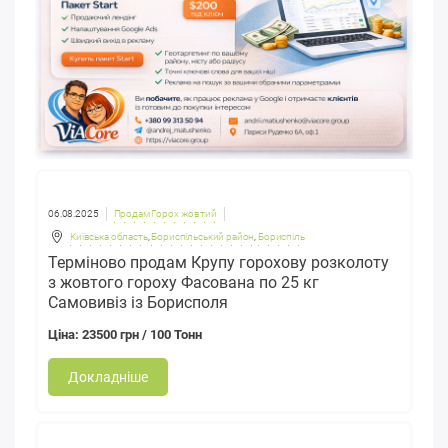
06.08.2025
Продам Горох жовтий
Київська область
,
Бориспільський район
,
Бориспіль
Терміново продам Крупу горохову розколоту
з жовтого гороху Фасована по 25 кг
Самовивіз із Борисполя
Ціна: 23500 грн / 100 Тонн
Докладніше