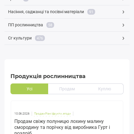
Насіння, саджанці та посівні матеріали
91
ПП рослинництва
58
Сг культури
476
Продукція рослинництва
Усі
Продам
Куплю
10.06.2026
Продам Різні фрукти, ягоди
Продам свіжу полуницю лохину малину
смородину та порічку від виробника Гурт і
роздріб