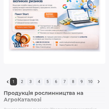
1
2
3
4
5
6
7
8
9
10
«
Продукція рослинництва на
АгроКаталозі