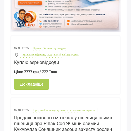
09.05.2025
Куплю Зернові культури
Черкаська область
,
Уманський район
,
Умань
Куплю зерновідходи
Ціна: 7777 грн / 777 Тонн
Докладніше
07.04.2025
Продам Насіння, саджанці та посівні матеріали
Продаж посівного матеріалу пшениця озима
пшениця яра Ріпак Соя Ячмінь озимий
Кукурудза Соняшник засоби захисту рослин