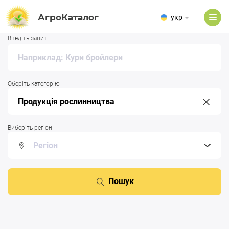
АгроКаталог
укр
Введіть запит
Оберіть категорію
Виберіть регіон
Пошук