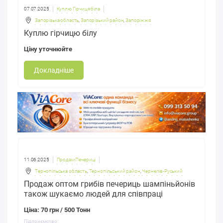
07.07.2025
Куплю Гірчиця біла
Запорізька область
,
Запорізький район
,
Запоріжжя
Куплю гірчицю білу
Ціну уточнюйте
Докладніше
11.06.2025
Продам Печериці
Тернопільська область
,
Тернопільський район
,
Чернелів-Руський
Продаж оптом грибів печериць шампіньйонів
також шукаємо людей для співпраці
Ціна: 70 грн / 500 Тонн
Підприємство: