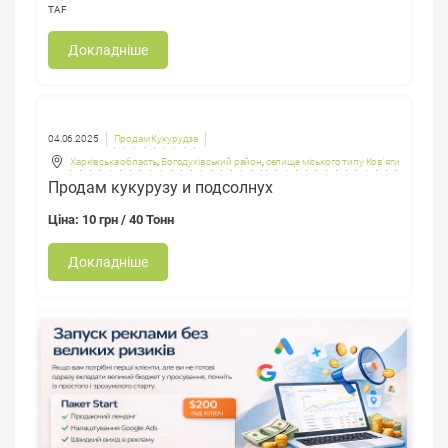
TAF
Докладніше
04.06.2025
Продам Кукурудза
Харківська область
,
Богодухівський район
,
селище міського типу Ков'яги
Продам кукурузу и подсолнух
Ціна: 10 грн / 40 Тонн
Докладніше