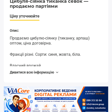
Цибуля-сіянка тиканка севок —
продаємо партіями
Ціну уточнюйте
Опис:
Продаємо цибулю-сіянку (тиканку, арпаш)
оптом, ціна договірна.
Фракції різні. Сорти: синя, жовта, біла.
Власний врожай.
Дивитися всю інформацію
Відправка по Україні поштою.