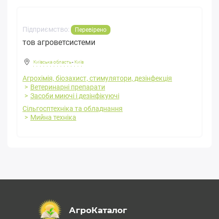
Підприємство:
Перевірено
тов агроветсистеми
Київська область
-
Київ
Агрохімія, біозахист, стимулятори, дезінфекція
Ветеринарні препарати
Засоби миючі і дезінфікуючі
Сільгосптехніка та обладнання
Мийна техніка
АгроКаталог