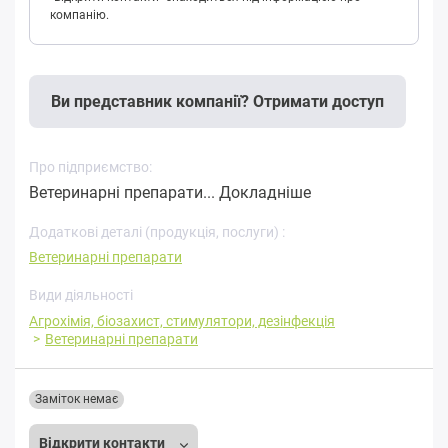
компанію.
Ви представник компанії? Отримати доступ
Про підприємство:
Ветеринарні препарати...
Докладніше
Додаткові деталі (продукція, послуги) :
Ветеринарні препарати
Види діяльності
Агрохімія, біозахист, стимулятори, дезінфекція
Ветеринарні препарати
Заміток немає
Відкрити контакти