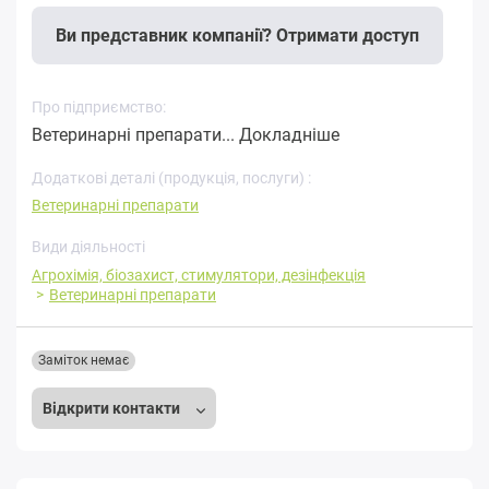
Ви представник компанії? Отримати доступ
Про підприємство:
Ветеринарні препарати...
Докладніше
Додаткові деталі (продукція, послуги) :
Ветеринарні препарати
Види діяльності
Агрохімія, біозахист, стимулятори, дезінфекція
Ветеринарні препарати
Заміток немає
Відкрити контакти