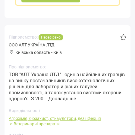
Підприємство:
Перевірено
ООО АЛТ УКРАЇНА ЛТД
Київська область
-
Київ
Про підприємство:
ТОВ "АЛТ Україна ЛТД" - один з найбільших гравців
на ринку постачальників високотехнологічних
рішень для лабораторій різних галузей
промисловості, а також установ системи охорони
здоров'я. З 200...
Докладніше
Види діяльності
Агрохімія, біозахист, стимулятори, дезінфекція
Ветеринарні препарати