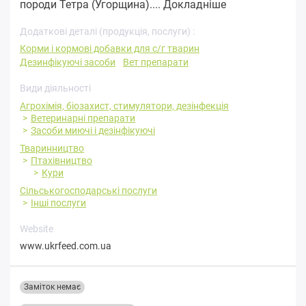
породи Тетра (Угорщина)....
Докладніше
Додаткові деталі (продукція, послуги) :
Корми і кормові добавки для с/г тварин
Дезинфікуючі засоби
Вет препарати
Види діяльності
Агрохімія, біозахист, стимулятори, дезінфекція
Ветеринарні препарати
Засоби миючі і дезінфікуючі
Тваринництво
Птахівництво
Кури
Сільськогосподарські послуги
Інші послуги
Website
www.ukrfeed.com.ua
Заміток немає