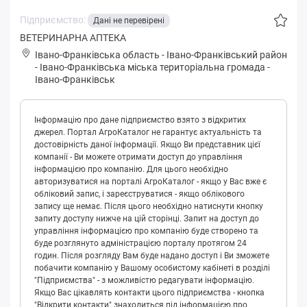
Підприємство:
Дані не перевірені
ВЕТЕРИНАРНА АПТЕКА
Івано-Франківська область
-
Івано-Франківський район
-
Іванo-Франківська міська територіальна громада
-
Івано-Франківськ
Інформацію про дане підприємство взято з відкритих
джерел. Портал АгроКаталог не гарантує актуальність та
достовірність даної інформації. Якщо Ви представник цієї
компанії - Ви можете отримати доступ до управління
інформацією про компанію. Для цього необхідно
авторизуватися на порталі АгроКаталог - якщо у Вас вже є
обліковий запис, і зареєструватися - якщо облікового
запису ще немає. Після цього необхідно натиснути кнопку
запиту доступу нижче на цій сторінці. Запит на доступ до
управління інформацією про компанію буде створено та
буде розглянуто адміністрацією порталу протягом 24
годин. Після розгляду Вам буде надано доступ і Ви зможете
побачити компанію у Вашому особистому кабінеті в розділі
"Підприємства" - з можливістю редагувати інформацію.
Якщо Вас цікавлять контакти цього підприємства - кнопка
"Відкрити контакти" знаходиться під інформацією про