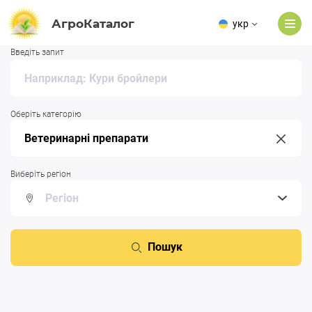
АгроКаталог
укр
Введіть запит
Оберіть категорію
Виберіть регіон
Пошук