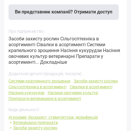
Ви представник компанії? Отримати доступ
Про підприємство:
Засоби захисту рослин Сільгосптехніка в
асортименті Сівалки в асортименті Системи
крапельного зрошення Насіння кукурудзи Насіння
овочевих культур ветеринарні Препарати у
асортименті...
Докладніше
Додаткові деталі (продукція, послуги) :
Системи краплинного зрошення
Засоби захисту рослин
Сільгосптехніка в асортименті
Сівалки в асортименті
Насіння кукурудзи
Насіння овочевих культур
Препарати ветеринарні в асортименті
Види діяльності
Агрохімія, біозахист, стимулятори, дезінфекція
Ветеринарні препарати
Засоби захисту рослин