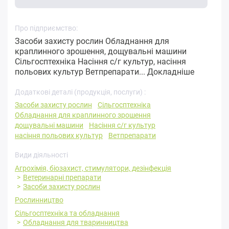
Про підприємство:
Засоби захисту рослин Обладнання для
краплинного зрошення, дощувальні машини
Сільгосптехніка Насіння с/г культур, насіння
польових культур Ветпрепарати...
Докладніше
Додаткові деталі (продукція, послуги) :
Засоби захисту рослин
Сільгосптехніка
Обладнання для краплинного зрошення
дощувальні машини
Насіння с/г культур
насіння польових культур
Ветпрепарати
Види діяльності
Агрохімія, біозахист, стимулятори, дезінфекція
Ветеринарні препарати
Засоби захисту рослин
Рослинництво
Сільгосптехніка та обладнання
Обладнання для тваринництва