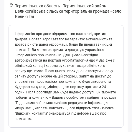
Тернопільська область
-
Тернопільський район
-
Вeликoгaївськa сільська територіальна громада
-
село
Великі Гаї
Інформацію про дане підприємство взято з відкритих
джерел. Портал АгроКаталог не гарантує актуальність та
достовірність даної інформації. Якщо Ви представник цієї
компанії - Ви можете отримати доступ до управління
інформацією про компанію. Для цього необхідно
авторизуватися на порталі АгроКаталог - якщо у Вас вже є
обліковий запис, і зареєструватися - якщо облікового
запису ще немає. Після цього необхідно натиснути кнопку
запиту доступу нижче на цій сторінці. Запит на доступ до
управління інформацією про компанію буде створено та
буде розглянуто адміністрацією порталу протягом 24
годин. Після розгляду Вам буде надано доступ і Ви зможете
побачити компанію у Вашому особистому кабінеті в розділі
"Підприємства" - з можливістю редагувати інформацію.
Якщо Вас цікавлять контакти цього підприємства - кнопка
"Відкрити контакти" знаходиться під інформацією про
компанію.