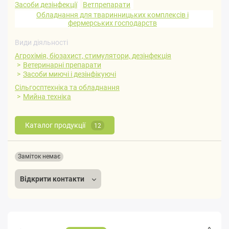
Засоби дезінфекції
Ветпрепарати
Обладнання для тваринницьких комплексів і
фермерських господарств
Види діяльності
Агрохімія, біозахист, стимулятори, дезінфекція
Ветеринарні препарати
Засоби миючі і дезінфікуючі
Сільгосптехніка та обладнання
Мийна техніка
Каталог продукції
12
Заміток немає
Відкрити контакти