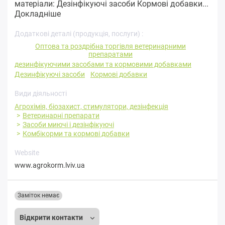
матеріали: Дезінфікуючі засоби Кормові добавки...
Докладніше
Додаткові деталі (продукція, послуги) :
Оптова та роздрібна торгівля ветеринарними
препаратами
дезинфікуючими засобами та кормовими добавками
Дезинфікуючі засоби
Кормові добавки
Види діяльності
Агрохімія, біозахист, стимулятори, дезінфекція
Ветеринарні препарати
Засоби миючі і дезінфікуючі
Комбікорми та кормові добавки
Website
www.agrokorm.lviv.ua
Заміток немає
Відкрити контакти