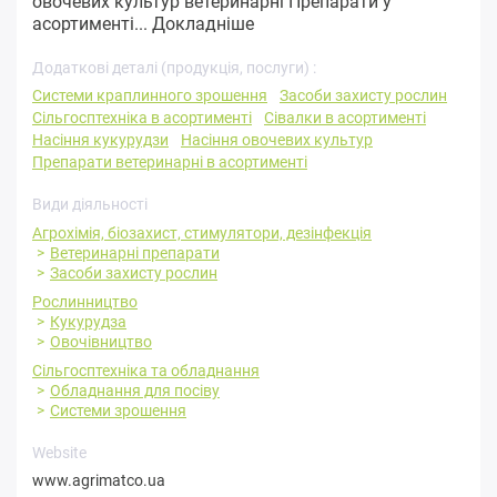
овочевих культур ветеринарні Препарати у
асортименті...
Докладніше
Додаткові деталі (продукція, послуги) :
Системи краплинного зрошення
Засоби захисту рослин
Сільгосптехніка в асортименті
Сівалки в асортименті
Насіння кукурудзи
Насіння овочевих культур
Препарати ветеринарні в асортименті
Види діяльності
Агрохімія, біозахист, стимулятори, дезінфекція
Ветеринарні препарати
Засоби захисту рослин
Рослинництво
Кукурудза
Овочівництво
Сільгосптехніка та обладнання
Обладнання для посіву
Системи зрошення
Website
www.agrimatco.ua