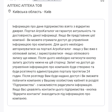
АЛТЕКС АПТЕКА ТОВ
Київська область
-
Київ
Інформацію про дане підприємство взято з відкритих
джерел. Портал АгроКаталог не гарантує актуальність та
достовірність даної інформації. Якщо Ви представник цієї
компанії - Ви можете отримати доступ до управління
інформацією про компанію. Для цього необхідно
авторизуватися на порталі АгроКаталог - якщо у Вас вже є
обліковий запис, і зареєструватися - якщо облікового
запису ще немає. Після цього необхідно натиснути кнопку
запиту доступу нижче на цій сторінці. Запит на доступ до
управління інформацією про компанію буде створено та
буде розглянуто адміністрацією порталу протягом 24
годин. Після розгляду Вам буде надано доступ і Ви зможете
побачити компанію у Вашому особистому кабінеті в розділі
"Підприємства" - з можливістю редагувати інформацію.
Якщо Вас цікавлять контакти цього підприємства - кнопка
"Відкрити контакти" знаходиться під інформацією про
компанію.