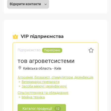
Відкрити контакти
VIP підприємства
Підприємство:
Перевірено
тов агроветсистеми
Київська область
-
Київ
Агрохімія, біозахист, стимулятори, дезінфекція
Ветеринарні препарати
Засоби миючі і дезінфікуючі
Сільгосптехніка та обладнання
Мийна техніка
Каталог продукції
12