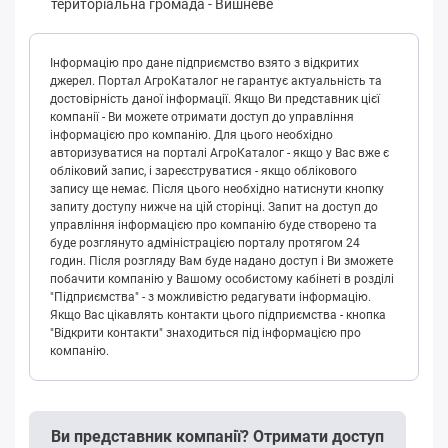
територіальна громада
-
Вишневе
Інформацію про дане підприємство взято з відкритих
джерел. Портал АгроКаталог не гарантує актуальність та
достовірність даної інформації. Якщо Ви представник цієї
компанії - Ви можете отримати доступ до управління
інформацією про компанію. Для цього необхідно
авторизуватися на порталі АгроКаталог - якщо у Вас вже є
обліковий запис, і зареєструватися - якщо облікового
запису ще немає. Після цього необхідно натиснути кнопку
запиту доступу нижче на цій сторінці. Запит на доступ до
управління інформацією про компанію буде створено та
буде розглянуто адміністрацією порталу протягом 24
годин. Після розгляду Вам буде надано доступ і Ви зможете
побачити компанію у Вашому особистому кабінеті в розділі
"Підприємства" - з можливістю редагувати інформацію.
Якщо Вас цікавлять контакти цього підприємства - кнопка
"Відкрити контакти" знаходиться під інформацією про
компанію.
Ви представник компанії? Отримати доступ