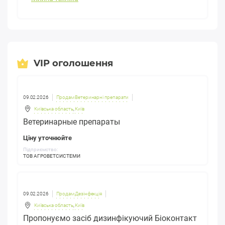
діяльності підприємства.
Всі контактні дані, включаючи їх сайт і адресу, можна побачити
без довгих і болісних дзвінків по знайомих і пошуках
оголошеннях.
VIP оголошення
09.02.2026
Продам Ветеринарні препарати
Київська область
,
Київ
Ветеринарные препараты
Ціну уточнюйте
Підприємство:
ТОВ АГРОВЕТСИСТЕМИ
09.02.2026
Продам Дезінфекція
Київська область
,
Київ
Пропонуємо засіб дизинфікуючий Біоконтакт