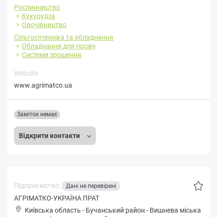
Рослинництво
Кукурудза
Овочівництво
Сільгосптехніка та обладнання
Обладнання для посіву
Системи зрошення
Website
www.agrimatco.ua
Заміток немає
Відкрити контакти
Підприємство:
Дані не перевірені
АГРІМАТКО-УКРАЇНА ПРАТ
Київська область
-
Бучанський район
-
Вишнeвa міська