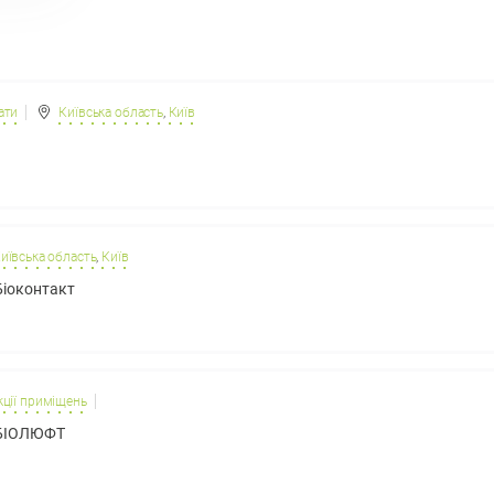
ати
Київська область
,
Київ
иївська область
,
Київ
Біоконтакт
ції приміщень
 БІОЛЮФТ