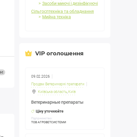
Засоби миючі і дезінфікуючі
Сільгосптехніка та обладнання
Мийна техніка
VIP оголошення
ає
09.02.2026
Продам Ветеринарні препарати
Київська область
,
Київ
Ветеринарные препараты
Ціну уточнюйте
Підприємство:
ТОВ АГРОВЕТСИСТЕМИ