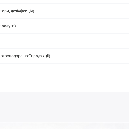
ятори, дезінфекція)
 послуги)
когосподарської продукції)