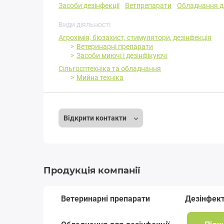
Засоби дезінфекції
Ветпрепарати
Обладнання д
Види діяльності
Агрохімія, біозахист, стимулятори, дезінфекція
Ветеринарні препарати
Засоби миючі і дезінфікуючі
Сільгосптехніка та обладнання
Мийна техніка
Відкрити контакти
Продукція компанії
Ветеринарні препарати
Дезінфек