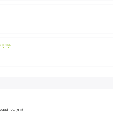
ції води
ські послуги)