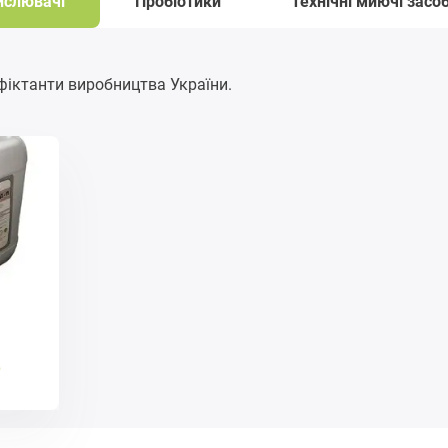
ислювачі
Пробіотики
Технічні миючі засо
фіктанти виробництва України.
е