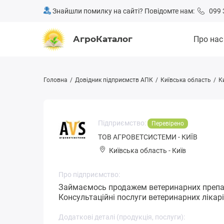
Знайшли помилку на сайті? Повідомте нам:
099 
АгроКаталог
Про нас
Головна
Довідник підприємств АПК
Київська область
К
Підприємство:
Перевірено
ТОВ АГРОВЕТСИСТЕМИ - КИЇВ
Київська область
-
Київ
Про підприємство:
Займаємось продажем ветеринарних препара
Консультаційні послуги ветеринарних лікарі
Додаткові деталі (продукція, послуги):