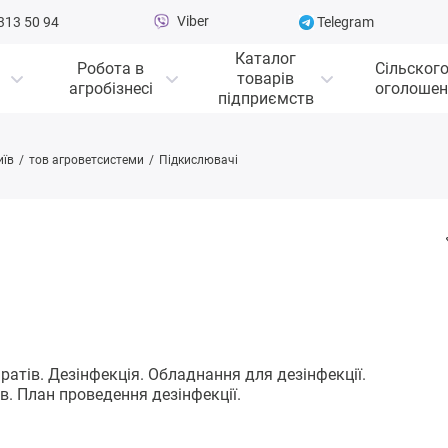
Viber
313 50 94
Telegram
Каталог
Робота в
Сільског
товарів
агробізнесі
оголошен
підприємств
иїв
тов агроветсистеми
Підкислювачі
тів. Дезінфекція. Обладнання для дезінфекції.
в. План проведення дезінфекції.