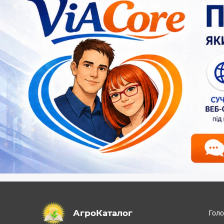
АгроКаталог
Гол