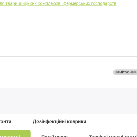
ля тваринницьких комплексів і фермерських господарств
Заміток нем
танти
Дезінфекційні коврики