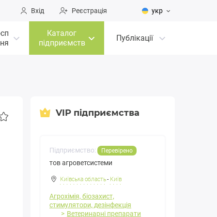
Вхід
Реєстрація
укр
осп
Каталог
Публікації
ня
підприємств
VIP підприємства
Підприємство:
Перевірено
тов агроветсистеми
Київська область
-
Київ
Агрохімія, біозахист,
стимулятори, дезінфекція
Ветеринарні препарати