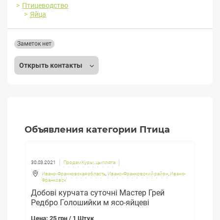
Птицеводство
Яйца
Заметок нет
Открыть контакты
Объявления категории Птица
30.03.2021
Продам Куры, цыплята
Ивано-Франковская область
,
Ивано-Франковский район
,
Ивано-
Франковск
Добові курчата суточні Мастер Грей
Редбро Голошийки м ясо-яйцеві
Цена: 25 грн / 1 Штук