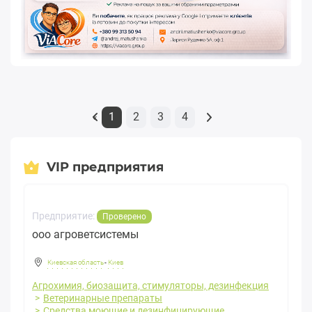
1
2
3
4
«
VIP предприятия
Предприятие:
Проверено
ооо агроветсистемы
Киевская область
-
Киев
Агрохимия, биозащита, стимуляторы, дезинфекция
Ветеринарные препараты
Средства моющие и дезинфицирующие