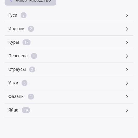
Животноводство
Гуси
8
Индюки
2
Куры
17
Перепела
1
Страусы
2
Утки
5
Фазаны
1
Яйца
19