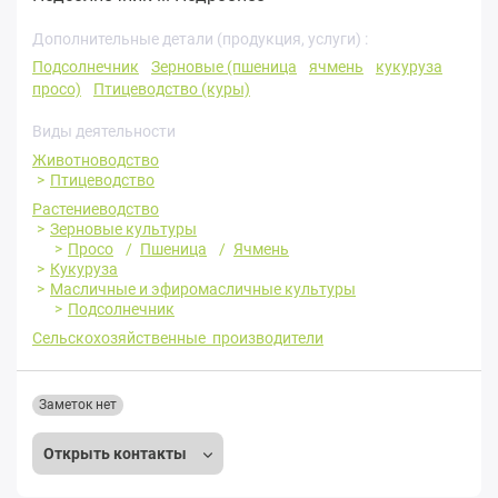
Дополнительные детали (продукция, услуги) :
Подсолнечник
Зерновые (пшеница
ячмень
кукуруза
просо)
Птицеводство (куры)
Виды деятельности
Животноводство
Птицеводство
Растениеводство
Зерновые культуры
Просо
Пшеница
Ячмень
Кукуруза
Масличные и эфиромасличные культуры
Подсолнечник
Сельскохозяйственные производители
Заметок нет
Открыть контакты