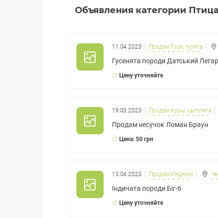
Объявления категории Птиц
11.04.2023
Продам Гуси, гусята
Гусенята породи Датський Легар
Цену уточняйте
19.03.2023
Продам Куры, цыплята
Продам несучок Ломан Браун
Цена: 50 грн
13.04.2023
Продам Индюки
Че
Індичата породи Біг-6
Цену уточняйте