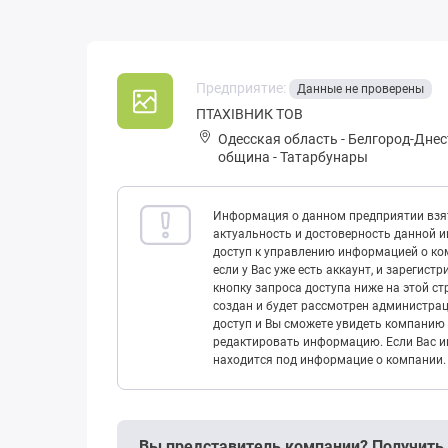
Предприятие:
Данные не проверены
ПТАХІВНИК ТОВ
Одесская область
-
Белгород-Днес
община
-
Татарбунары
Информация о данном предприятии взят
актуальность и достоверность данной 
доступ к управлению информацией о ком
если у Вас уже есть аккаунт, и зарегист
кнопку запроса доступа ниже на этой с
создан и будет рассмотрен администрац
доступ и Вы сможете увидеть компанию 
редактировать информацию. Если Вас ин
находится под информацие о компании.
Вы представитель компании? Получить