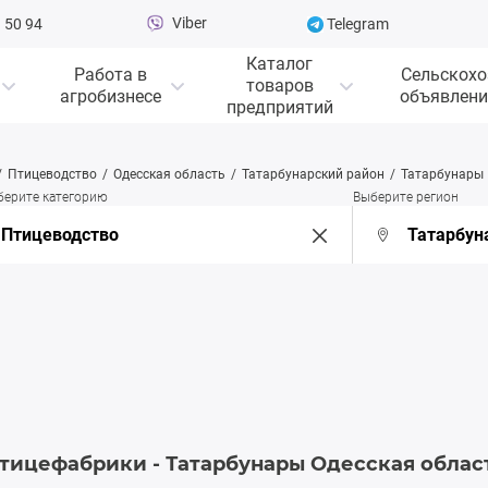
Viber
 50 94
Telegram
Каталог
Работа в
Сельскохо
товаров
агробизнесе
объявлени
предприятий
Птицеводство
Одесская область
Татарбунарский район
Татарбунары
берите категорию
Выберите регион
тицефабрики - Татарбунары Одесская облас