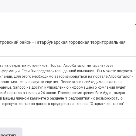
тровский район
-
Тaтapбунapская городская территориальная
а из открытых источников. Портал АгроКаталог не гарантирует
информации. Если Вы представитель данной компании - Вы можете получить
пании. Для этого необходимо авторизироваться на портале АгроКаталог -
рироваться - если аккаунта еще нет. После этого необходимо нажать на
транице. Запрос на доступ к управлению информацией о компании будет
ией портала в течении 24 часов. После рассмотрения Вам будет выдан
в Вашем личном кабинете в разделе "Предприятия" - с возможностью
тересуют контакты данного предприятия - кнопка "Открыть контакты"
 доступ