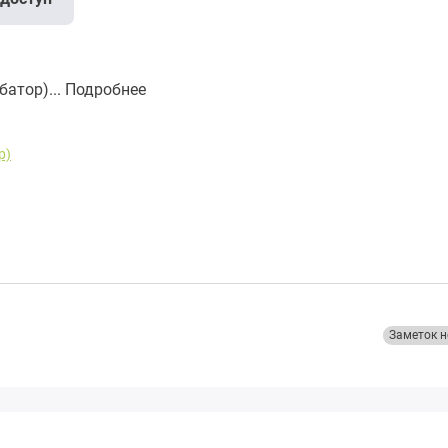
атор)...
Подробнее
р)
Заметок н