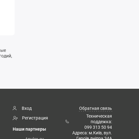
ные
годий,
Вход
Обратная связь
Техническая
Регистрация
поддежка:
099 313 50 94
Наши партнеры
Адреса: м.Київ, вул.
Героїв дніпра 34А
Anulex.eu