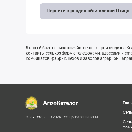
Перейти в раздел объявлений Птица
В нашей базе сельскохозяйственных производителей 
контакты сельхоз фирм с телефонами, адресами и emai
комбинатов, фабрик, цехов и заводов аграрной напра
АгроКаталог
Глав
Сель
© ViACore, 2019-2026. Все права защищены
Сел
объ