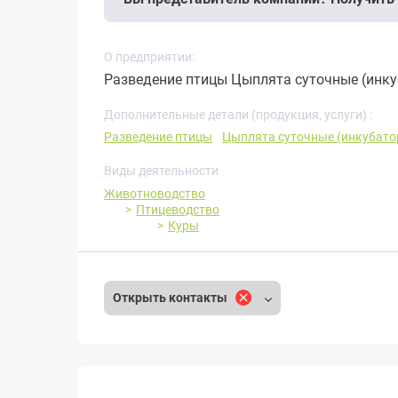
О предприятии:
Разведение птицы Цыплята суточные (инкуб
Дополнительные детали (продукция, услуги) :
Разведение птицы
Цыплята суточные (инкубато
Виды деятельности
Животноводство
Птицеводство
Куры
Открыть контакты