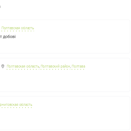
а
Полтавская область
т добові
Полтавская область
,
Полтавский район
,
Полтава
рниговская область