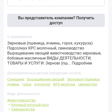
Вы представитель компании? Получить
доступ
О предприятии:
Зерновые (пшеница, ячмень, горох, кукуруза)
Подсолнух КРС молочный, свиноводство
Выращивание овощей животноводство зерновые,
бобовые масличные ВИДЫ ДЕЯТЕЛЬНОСТИ,
ТОВАРЫ И УСЛУГИ: Зернові (пш...
Подробнее
Дополнительные детали (продукция, услуги) :
Соняшник
Выращивание овощей
Зерновые (пшеница
ячмень
горох
кукуруза)
ВРХ молочна
свинарство
Виды деятельности
Животноводство
Крупный рогатый скот
Свиноводство