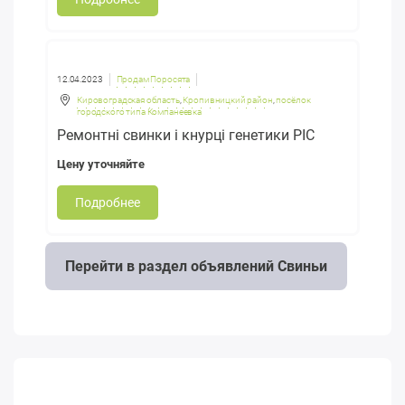
12.04.2023
Продам Поросята
Кировоградская область
,
Кропивницкий район
,
посёлок
городского типа Компанеевка
Ремонтні свинки і кнурці генетики PIC
Цену уточняйте
Подробнее
Перейти в раздел объявлений Свиньи