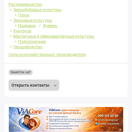
Растениеводство
Зернобобовые культуры
Горох
Зерновые культуры
Пшеница
Ячмень
Кукуруза
Масличные и эфиромасличные культуры
Подсолнечник
Овощеводство
Сельскохозяйственные производители
Заметок нет
Открыть контакты