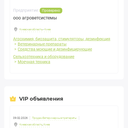
Предприятие:
Проверено
ооо агроветсистемы
Киевская область
-
Киев
Агрохимия, биозащита, стимуляторы, дезинфекция
Ветеринарные препараты
Средства моющие и дезинфицирующие
Сельхозтехника и оборудование
Моечная техника
VIP объявления
09.02.2026
Продам Ветеринарные препараты
Киевская область
,
Киев