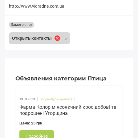
http://www.vidradne.com.ua
Заметок нет
Открыть контакты
Объявления категории Птица
19.03.2023
Продам Куры, цыплята
Фарма Колор м ясояєчний крос добові та
подрощені Угорщина
Цена: 25 грн
Подробнее