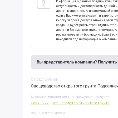
Информация о данном предприятии взят
актуальность и достоверность данной 
доступ к управлению информацией о ком
если у Вас уже есть аккаунт, и зарегист
кнопку запроса доступа ниже на этой с
создан и будет рассмотрен администрац
доступ и Вы сможете увидеть компанию 
редактировать информацию. Если Вас ин
находится под информацие о компании.
Вы представитель компании? Получить
О предприятии:
Овощеводство открытого грунта Подсолнеч
Дополнительные детали (продукция, услуги) :
Соняшник
Овощеводство открытого грунта
Виды деятельности