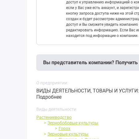
доступ к управлению информацией о ком
если у Вас уже есть аккаунт, и зарегист
кнопку запроса доступа ниже на этой с
создан и будет рассмотрен администрац
доступ и Вы сможете увидеть компанию 
редактировать информацию. Если Вас ин
находится под информацие о компании.
Вы представитель компании? Получить
О предприятии:
ВИДЫ ДЕЯТЕЛЬНОСТИ, ТОВАРЫ И УСЛУГИ: Зер
Подробнее
Виды деятельности
Растениеводство
Зернобобовые культуры
Горох
Зерновые культуры