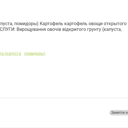
апуста, помидоры) Картофель картофель овощи открытого
УГИ: Вирощування овочів відкритого грунту (капуста,
а (капуста
помидоры)
Заметок н