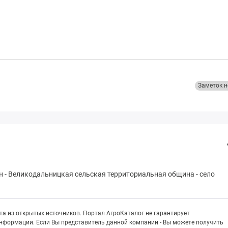
Заметок н
н
-
Вeликoдaльницкая сельская территориальная община
-
село
а из открытых источников. Портал АгроКаталог не гарантирует
информации. Если Вы представитель данной компании - Вы можете получить