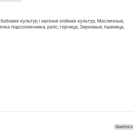
бобових культур і насіння олійних культур, Масличные,
ечка подсолнечника, рапс, горчица, Зерновые, пшеница,
Заметок н