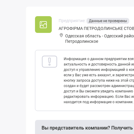
Предприятие:
Данные не проверены
АГРОФІРМА ПЕТРОДОЛИНСЬКЕ СТО
Одесская область
-
Одесский райо
Петродолинское
Информация о данном предприятии взят
актуальность и достоверность данной 
доступ к управлению информацией о ком
если у Вас уже есть аккаунт, и зарегист
кнопку запроса доступа ниже на этой с
создан и будет рассмотрен администрац
доступ и Вы сможете увидеть компанию 
редактировать информацию. Если Вас ин
находится под информацие о компании.
Вы представитель компании? Получить