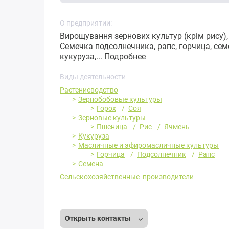
О предприятии:
Вирощування зернових культур (крім рису), 
Семечка подсолнечника, рапс, горчица, сем
кукуруза,...
Подробнее
Виды деятельности
Растениеводство
Зернобобовые культуры
Горох
Соя
Зерновые культуры
Пшеница
Рис
Ячмень
Кукуруза
Масличные и эфиромасличные культуры
Горчица
Подсолнечник
Рапс
Семена
Сельскохозяйственные производители
Открыть контакты