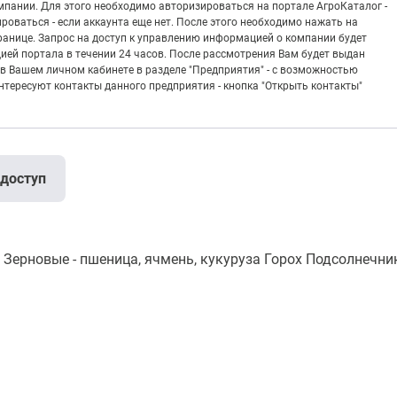
пании. Для этого необходимо авторизироваться на портале АгроКаталог -
рироваться - если аккаунта еще нет. После этого необходимо нажать на
транице. Запрос на доступ к управлению информацией о компании будет
ией портала в течении 24 часов. После рассмотрения Вам будет выдан
в Вашем личном кабинете в разделе "Предприятия" - с возможностью
тересуют контакты данного предприятия - кнопка "Открыть контакты"
 доступ
новые - пшеница, ячмень, кукуруза Горох Подсолнечник