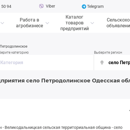
Viber
 50 94
Telegram
Каталог
Работа в
Сельскохо
товаров
агробизнесе
объявлени
предприятий
 Петродолинское
берите категорию
Выберите регион
приятия село Петродолинское Одесская об
н
-
Вeликoдaльницкая сельская территориальная община
-
село