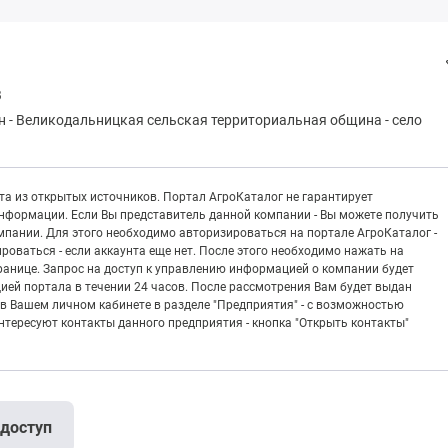
В
н
-
Вeликoдaльницкая сельская территориальная община
-
село
а из открытых источников. Портал АгроКаталог не гарантирует
информации. Если Вы представитель данной компании - Вы можете получить
пании. Для этого необходимо авторизироваться на портале АгроКаталог -
рироваться - если аккаунта еще нет. После этого необходимо нажать на
транице. Запрос на доступ к управлению информацией о компании будет
ией портала в течении 24 часов. После рассмотрения Вам будет выдан
в Вашем личном кабинете в разделе "Предприятия" - с возможностью
тересуют контакты данного предприятия - кнопка "Открыть контакты"
 доступ