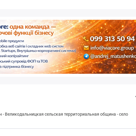
н
-
Вeликoдaльницкая сельская территориальная община
-
село