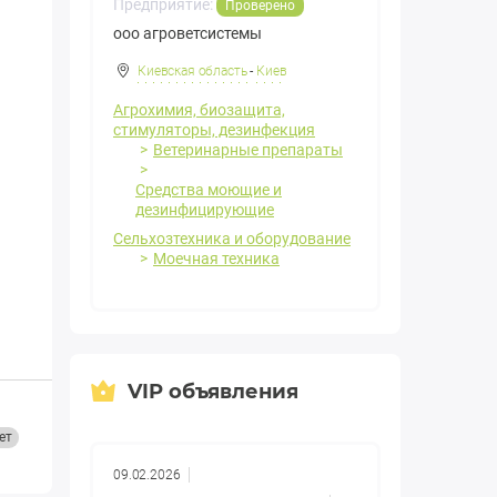
Предприятие:
Проверено
ооо агроветсистемы
Киевская область
-
Киев
Агрохимия, биозащита,
стимуляторы, дезинфекция
Ветеринарные препараты
Средства моющие и
дезинфицирующие
Сельхозтехника и оборудование
Моечная техника
VIP объявления
ет
09.02.2026