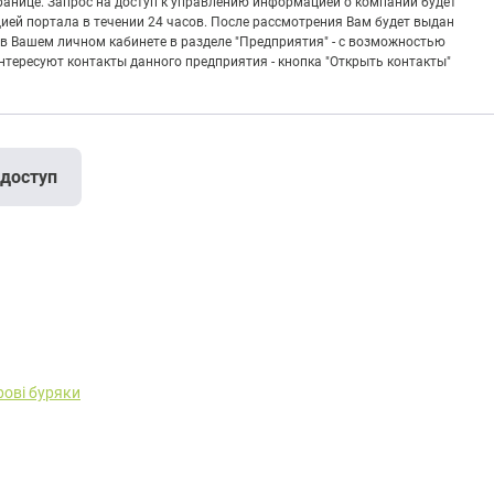
транице. Запрос на доступ к управлению информацией о компании будет
ией портала в течении 24 часов. После рассмотрения Вам будет выдан
в Вашем личном кабинете в разделе "Предприятия" - с возможностью
тересуют контакты данного предприятия - кнопка "Открыть контакты"
 доступ
рові буряки