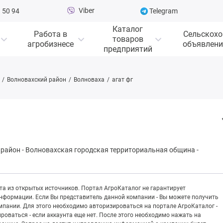
Viber
 50 94
Telegram
Каталог
Работа в
Сельскохо
товаров
агробизнесе
объявлени
предприятий
Волновахский район
Волноваха
агат фг
 район
-
Волновахская городская территориальная община
-
а из открытых источников. Портал АгроКаталог не гарантирует
информации. Если Вы представитель данной компании - Вы можете получить
пании. Для этого необходимо авторизироваться на портале АгроКаталог -
рироваться - если аккаунта еще нет. После этого необходимо нажать на