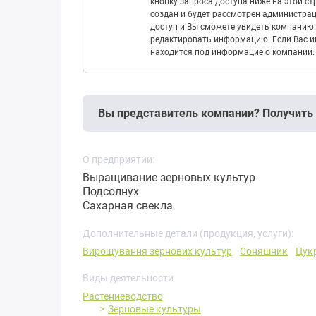
кнопку запроса доступа ниже на этой с
создан и будет рассмотрен администрац
доступ и Вы сможете увидеть компанию 
редактировать информацию. Если Вас ин
находится под информацие о компании.
Вы представитель компании? Получить
О предприятии:
Выращивание зерновых культур
Подсолнух
Сахарная свекла
Дополнительные детали (продукция, услуги):
Вирощування зернових культур
Соняшник
Цук
Виды деятельности
Растениеводство
Зерновые культуры