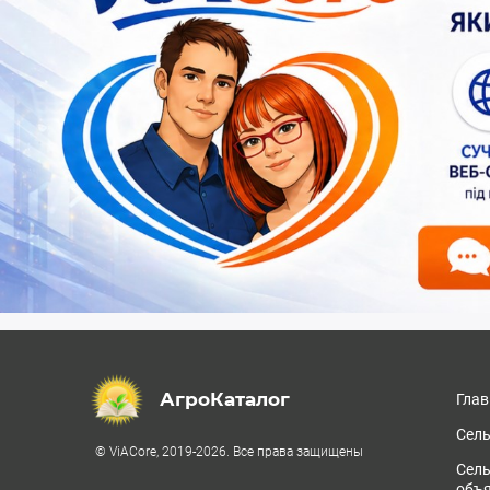
АгроКаталог
Глав
Сель
© ViACore, 2019-2026. Все права защищены
Сел
объ