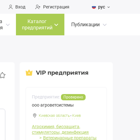
Вход
Регистрация
рус
з
Каталог
Публикации
я
предприятий
VIP предприятия
Предприятие:
Проверено
ооо агроветсистемы
Киевская область
-
Киев
Агрохимия, биозащита,
стимуляторы, дезинфекция
Ветеринарные препараты