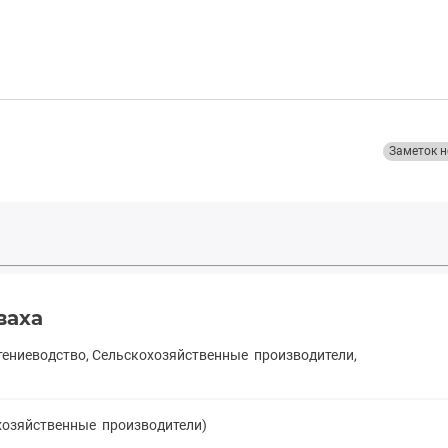
Заметок н
ваха
тениеводство, Сельскохозяйственные производители,
охозяйственные производители)