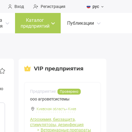
Вход
Регистрация
рус
з
Каталог
Публикации
я
предприятий
VIP предприятия
ло
Предприятие:
Проверено
ооо агроветсистемы
Киевская область
-
Киев
Агрохимия, биозащита,
стимуляторы, дезинфекция
Ветеринарные препараты