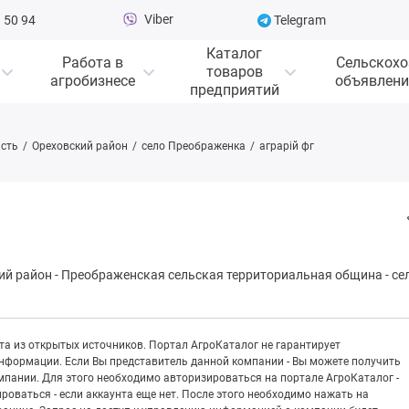
Viber
 50 94
Telegram
Каталог
Работа в
Сельскохо
товаров
агробизнесе
объявлени
предприятий
сть
Ореховский район
село Преображенка
аграрій фг
ий район
-
Пpeoбpaжeнская сельская территориальная община
-
се
а из открытых источников. Портал АгроКаталог не гарантирует
информации. Если Вы представитель данной компании - Вы можете получить
пании. Для этого необходимо авторизироваться на портале АгроКаталог -
рироваться - если аккаунта еще нет. После этого необходимо нажать на