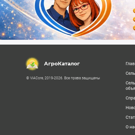
АгроКаталог
Глав
Сель
© ViACore, 2019-2026. Все права защищены
Сел
объ
Спра
Ново
Стат
О на