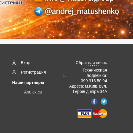
Вход
Обратная связь
Техническая
Регистрация
поддежка:
099 313 50 94
Наши партнеры
Адреса: м.Київ, вул.
Героїв дніпра 34А
Anulex.eu