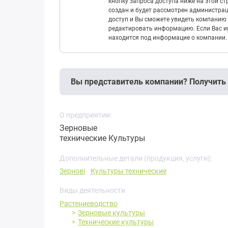
кнопку запроса доступа ниже на этой с
создан и будет рассмотрен администрац
доступ и Вы сможете увидеть компанию 
редактировать информацию. Если Вас ин
находится под информацие о компании.
Вы представитель компании? Получить
О предприятии:
Зерновые
технические Культуры
Дополнительные детали (продукция, услуги):
Зернові
Культуры технические
Виды деятельности
Растениеводство
Зерновые культуры
Технические культуры