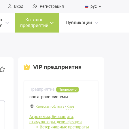
Вход
Регистрация
рус
з
Каталог
Публикации
я
предприятий
VIP предприятия
Предприятие:
Проверено
ооо агроветсистемы
Киевская область
-
Киев
Агрохимия, биозащита,
стимуляторы, дезинфекция
Ветеринарные препараты