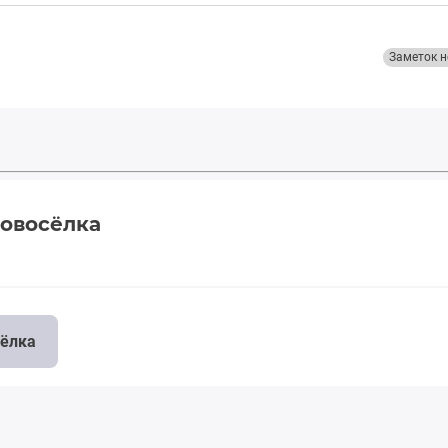
Заметок н
Новосёлка
сёлка