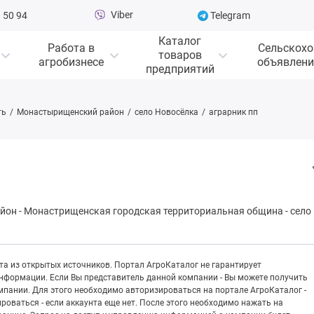
Viber
 50 94
Telegram
Каталог
Работа в
Сельскохо
товаров
агробизнесе
объявлени
предприятий
ть
Монастырищенский район
село Новосёлка
аграрник пп
айон
-
Мoнaстpищeнская городская территориальная община
-
село
а из открытых источников. Портал АгроКаталог не гарантирует
информации. Если Вы представитель данной компании - Вы можете получить
пании. Для этого необходимо авторизироваться на портале АгроКаталог -
рироваться - если аккаунта еще нет. После этого необходимо нажать на