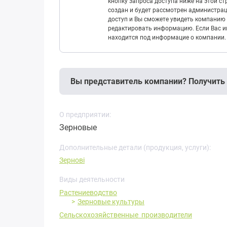
кнопку запроса доступа ниже на этой с
создан и будет рассмотрен администрац
доступ и Вы сможете увидеть компанию 
редактировать информацию. Если Вас ин
находится под информацие о компании.
Вы представитель компании? Получить
О предприятии:
Зерновые
Дополнительные детали (продукция, услуги):
Зернові
Виды деятельности
Растениеводство
Зерновые культуры
Сельскохозяйственные производители