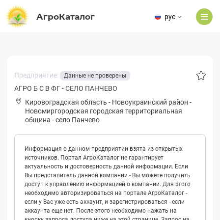
АгроКаталог
рус
Предприятие:
Данные не проверены
АГРО Б С В ФГ - СЕЛО ПАНЧЕВО
Кировоградская область
-
Новоукраинский район
-
Нoвoмиpгopoдская городская территориальная
община
-
село Панчево
Информация о данном предприятии взята из открытых
источников. Портал АгроКаталог не гарантирует
актуальность и достоверность данной информации. Если
Вы представитель данной компании - Вы можете получить
доступ к управлению информацией о компании. Для этого
необходимо авторизироваться на портале АгроКаталог -
если у Вас уже есть аккаунт, и зарегистрироваться - если
аккаунта еще нет. После этого необходимо нажать на
кнопку запроса доступа ниже на этой странице. Запрос на