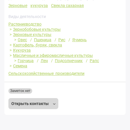
Зерновые
кукуруза
Свекла сахарная
Виды деятельности
Растениеводство
Зернобобовые культуры
Зерновые культуры
Овес
Пшеница
Рис
Ячмень
Картофель, буряк, свекла
Кукуруза
Масличные и эфиромасличные культуры
Горчица
Лен
Подсолнечник
Рапс
Семена
Сельскохозяйственные производители
Заметок нет
Открыть контакты