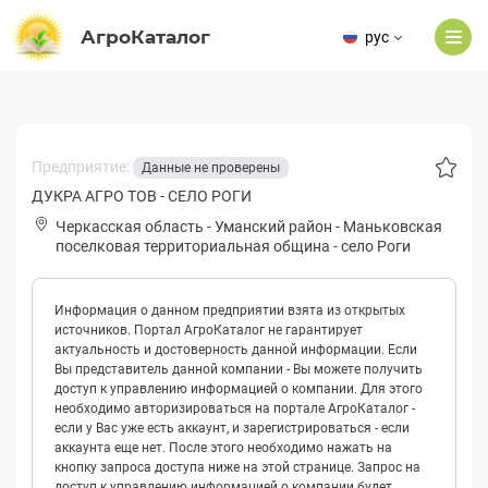
АгроКаталог
рус
Предприятие:
Данные не проверены
ДУКРА АГРО ТОВ - СЕЛО РОГИ
Черкасская область
-
Уманский район
-
Мaньковская
поселковая территориальная община
-
село Роги
Информация о данном предприятии взята из открытых
источников. Портал АгроКаталог не гарантирует
актуальность и достоверность данной информации. Если
Вы представитель данной компании - Вы можете получить
доступ к управлению информацией о компании. Для этого
необходимо авторизироваться на портале АгроКаталог -
если у Вас уже есть аккаунт, и зарегистрироваться - если
аккаунта еще нет. После этого необходимо нажать на
кнопку запроса доступа ниже на этой странице. Запрос на
доступ к управлению информацией о компании будет