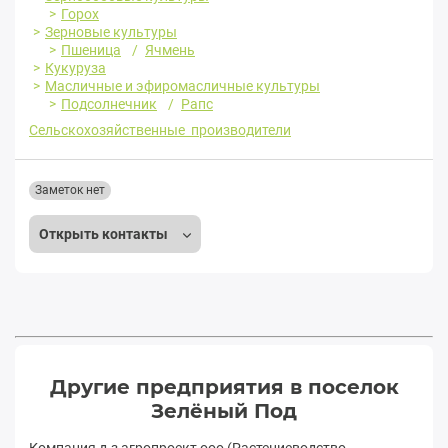
Горох
Зерновые культуры
Пшеница
Ячмень
Кукуруза
Масличные и эфиромасличные культуры
Подсолнечник
Рапс
Сельскохозяйственные производители
Заметок нет
Открыть контакты
Другие предприятия в поселок
Зелёный Под
Компания д-з агропроект ооо (Растениеводство,