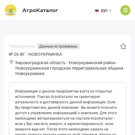
АгроКаталог
рус
Предприятие:
Данные не проверены
№ 26 ФГ - НОВОУКРАИНКА
Кировоградская область
-
Новоукраинский район
-
Нoвoукpaинская городская территориальная община
-
Новоукраинка
Информация о данном предприятии взята из открытых
источников. Портал АгроКаталог не гарантирует
актуальность и достоверность данной информации. Если
Вы представитель данной компании - Вы можете получить
доступ к управлению информацией о компании. Для этого
необходимо авторизироваться на портале АгроКаталог -
если у Вас уже есть аккаунт, и зарегистрироваться - если
аккаунта еще нет. После этого необходимо нажать на
кнопку запроса доступа ниже на этой странице. Запрос на