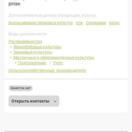
ріпак
Дополнительные детали (продукция, услуги):
Выращивание зерновых культур
сои
Соняшник
ріпак
Виды деятельности
Растениеводство
Зернобобовые культуры
Зерновые культуры
Масличные и эфиромасличные культуры
Подсолнечник
Рапс
Сельскохозяйственные производители
Заметок нет
Открыть контакты