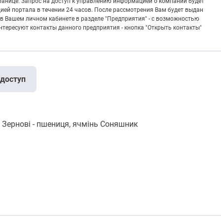
транице. Запрос на доступ к управлению информацией о компании будет
ией портала в течении 24 часов. После рассмотрения Вам будет выдан
в Вашем личном кабинете в разделе "Предприятия" - с возможностью
тересуют контакты данного предприятия - кнопка "Открыть контакты"
 доступ
ернові - пшениця, ячмінь Соняшник