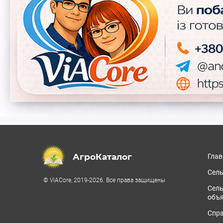
АгроКаталог
Глав
Сель
© ViACore, 2019-2026. Все права защищены
Сел
объ
Спра