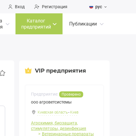
Вход
Регистрация
рус
з
Каталог
Публикации
я
предприятий
VIP предприятия
Предприятие:
Проверено
ооо агроветсистемы
Киевская область
-
Киев
Агрохимия, биозащита,
стимуляторы, дезинфекция
Ветеринарные препараты