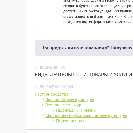
кнопку запроса доступа ниже на этой с
создан и будет рассмотрен администрац
доступ и Вы сможете увидеть компанию 
редактировать информацию. Если Вас ин
находится под информацие о компании.
Вы представитель компании? Получить
О предприятии:
ВИДЫ ДЕЯТЕЛЬНОСТИ, ТОВАРЫ И УСЛУГИ: З
Виды деятельности
Растениеводство
Зернобобовые культуры
Зерновые культуры
Пшеница
Ячмень
Масличные и эфиромасличные культуры
Подсолнечник