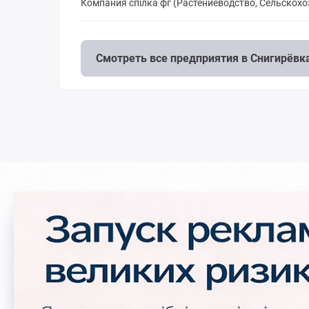
Компания спілка фг (Растениеводство, Сельскох
Смотреть все предприятия в Снигирёвк