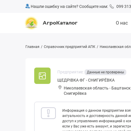
Нашли ошибку на сайте? Сообщите нам:
099 313
АгроКаталог
О нас
Главная
Справочник предприятий АПК
Николаевская обл
Предприятие:
Данные не проверены
ЩЕДРІВКА ФГ - СНИГИРЁВКА
Николаевская область
-
Баштанск
Снигирёвка
Информация о данном предприятии взят
актуальность и достоверность данной 
доступ к управлению информацией о ком
если у Вас уже есть аккаунт, и зарегист