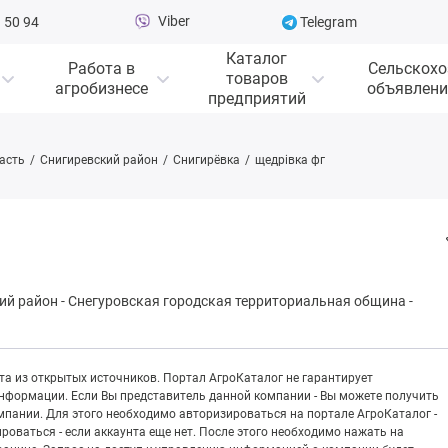
Viber
 50 94
Telegram
Каталог
Работа в
Сельскохо
товаров
агробизнесе
объявлени
предприятий
асть
Снигиревский район
Снигирёвка
щедрівка фг
ий район
-
Снегуpовская городская территориальная община
-
а из открытых источников. Портал АгроКаталог не гарантирует
информации. Если Вы представитель данной компании - Вы можете получить
пании. Для этого необходимо авторизироваться на портале АгроКаталог -
рироваться - если аккаунта еще нет. После этого необходимо нажать на