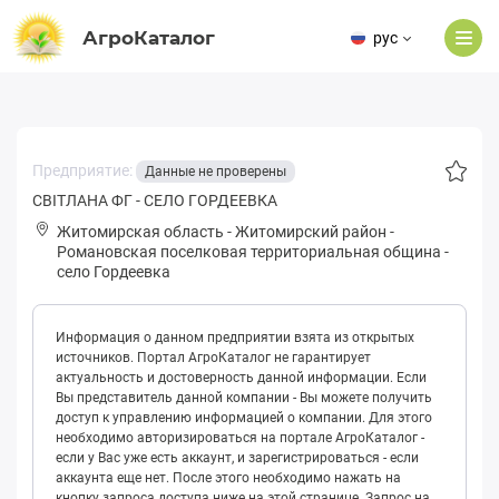
АгроКаталог
рус
Предприятие:
Данные не проверены
СВІТЛАНА ФГ - СЕЛО ГОРДЕЕВКА
Житомирская область
-
Житомирский район
-
Рoмaновская поселковая территориальная община
-
село Гордеевка
Информация о данном предприятии взята из открытых
источников. Портал АгроКаталог не гарантирует
актуальность и достоверность данной информации. Если
Вы представитель данной компании - Вы можете получить
доступ к управлению информацией о компании. Для этого
необходимо авторизироваться на портале АгроКаталог -
если у Вас уже есть аккаунт, и зарегистрироваться - если
аккаунта еще нет. После этого необходимо нажать на
кнопку запроса доступа ниже на этой странице. Запрос на