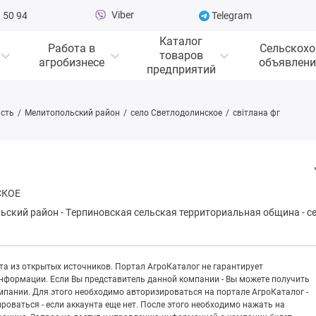
Viber
 50 94
Telegram
Каталог
Работа в
Сельскохо
товаров
агробизнесе
объявлени
предприятий
сть
Мелитопольский район
село Светлодолинское
світлана фг
СКОЕ
ьский район
-
Тepпиновская сельская территориальная община
-
с
а из открытых источников. Портал АгроКаталог не гарантирует
информации. Если Вы представитель данной компании - Вы можете получить
пании. Для этого необходимо авторизироваться на портале АгроКаталог -
рироваться - если аккаунта еще нет. После этого необходимо нажать на