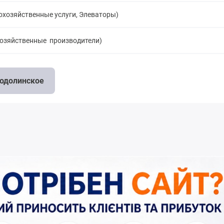
охозяйственные услуги, Элеваторы)
хозяйственные производители)
лодолинское