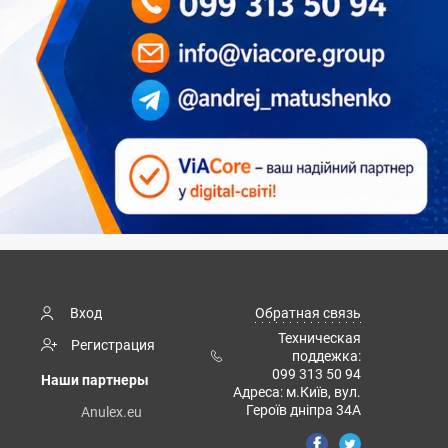
Вход
Обратная связь
Техническая
Регистрация
поддежка:
099 313 50 94
Наши партнеры
Адреса: м.Київ, вул.
Героїв дніпра 34А
Anulex.eu