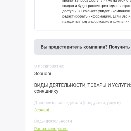
кнопку запроса доступа ниже на этой с
создан и будет рассмотрен администрац
доступ и Вы сможете увидеть компанию 
редактировать информацию. Если Вас ин
находится под информацие о компании.
Вы представитель компании? Получить
О предприятии:
Зернові
ВИДЫ ДЕЯТЕЛЬНОСТИ, ТОВАРЫ И УСЛУГИ: В
соняшнику
Дополнительные детали (продукция, услуги):
Зернові
Виды деятельности
Растениеводство