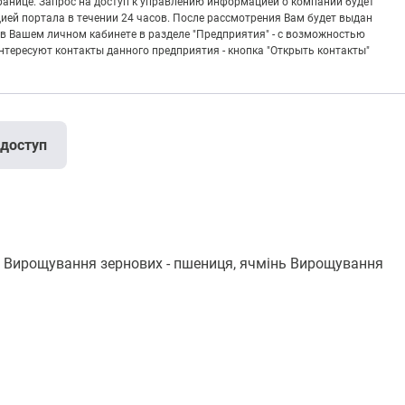
транице. Запрос на доступ к управлению информацией о компании будет
ией портала в течении 24 часов. После рассмотрения Вам будет выдан
в Вашем личном кабинете в разделе "Предприятия" - с возможностью
тересуют контакты данного предприятия - кнопка "Открыть контакты"
 доступ
ирощування зернових - пшениця, ячмінь Вирощування