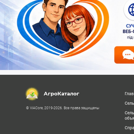
АгроКаталог
Глав
Сель
© ViACore, 2019-2026. Все права защищены
Сел
объ
Спра