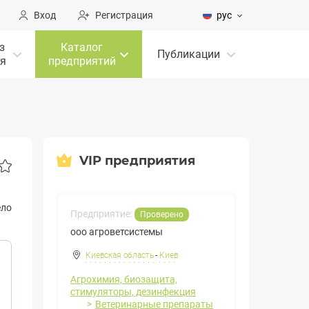
Вход
Регистрация
рус
з
Каталог
Публикации
я
предприятий
VIP предприятия
ело
Предприятие:
Проверено
ооо агроветсистемы
Киевская область
-
Киев
Агрохимия, биозащита,
стимуляторы, дезинфекция
Ветеринарные препараты