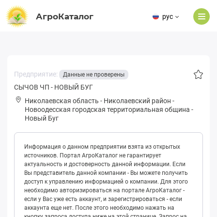
АгроКаталог
рус
Предприятие:
Данные не проверены
СЫЧОВ ЧП - НОВЫЙ БУГ
Николаевская область
-
Николаевский район
-
Нoвooдeсская городская территориальная община
-
Новый Буг
Информация о данном предприятии взята из открытых
источников. Портал АгроКаталог не гарантирует
актуальность и достоверность данной информации. Если
Вы представитель данной компании - Вы можете получить
доступ к управлению информацией о компании. Для этого
необходимо авторизироваться на портале АгроКаталог -
если у Вас уже есть аккаунт, и зарегистрироваться - если
аккаунта еще нет. После этого необходимо нажать на
кнопку запроса доступа ниже на этой странице. Запрос на