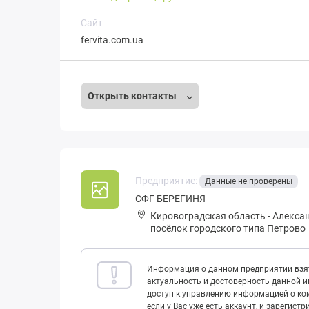
Сайт
fervita.com.ua
Открыть контакты
Предприятие:
Данные не проверены
CФГ БЕРЕГИНЯ
Кировоградская область
-
Алекса
посёлок городского типа Петрово
Информация о данном предприятии взят
актуальность и достоверность данной 
доступ к управлению информацией о ком
если у Вас уже есть аккаунт, и зарегист