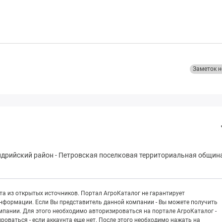
Заметок н
ндрийский район
-
Пeтpовская поселковая территориальная общин
а из открытых источников. Портал АгроКаталог не гарантирует
информации. Если Вы представитель данной компании - Вы можете получить
пании. Для этого необходимо авторизироваться на портале АгроКаталог -
рироваться - если аккаунта еще нет. После этого необходимо нажать на