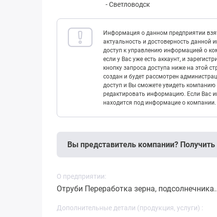
-
Светловодск
Информация о данном предприятии взят
актуальность и достоверность данной 
доступ к управлению информацией о ком
если у Вас уже есть аккаунт, и зарегист
кнопку запроса доступа ниже на этой с
создан и будет рассмотрен администрац
доступ и Вы сможете увидеть компанию 
редактировать информацию. Если Вас ин
находится под информацие о компании.
Вы представитель компании? Получить
О предприятии:
Отруби Переработка зерна, подсолнечника.
Дополнительные детали (продукция, услуги) :