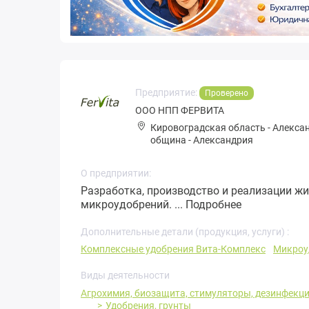
Предприятие:
Проверено
ООО НПП ФЕРВИТА
Кировоградская область
-
Алекса
община
-
Александрия
О предприятии:
Разработка, производство и реализации ж
микроудобрений. ...
Подробнее
Дополнительные детали (продукция, услуги) :
Комплексные удобрения Вита-Комплекс
Микроу
Виды деятельности
Агрохимия, биозащита, стимуляторы, дезинфекц
Удобрения, грунты