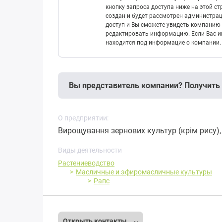
кнопку запроса доступа ниже на этой с
создан и будет рассмотрен администрац
доступ и Вы сможете увидеть компанию 
редактировать информацию. Если Вас ин
находится под информацие о компании.
Вы представитель компании? Получить
О предприятии:
Вирощування зернових культур (крім рису), 
Виды деятельности
Растениеводство
Масличные и эфиромасличные культуры
Рапс
Открыть контакты