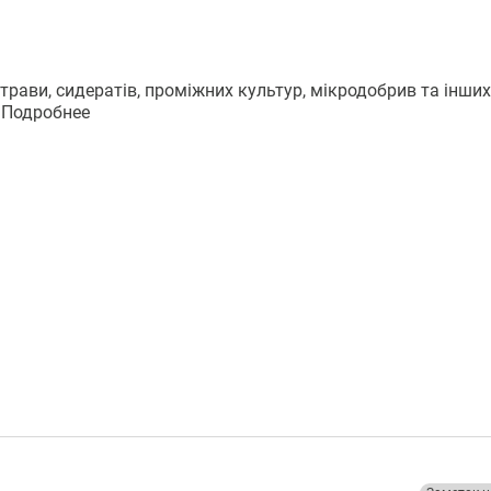
 трави, сидератів, проміжних культур, мікродобрив та інших
.
Подробнее