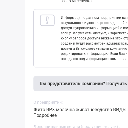
село Киселевка
Информация о данном предприятии взят
актуальность и достоверность данной 
доступ к управлению информацией о ком
если у Вас уже есть аккаунт, и зарегист
кнопку запроса доступа ниже на этой с
создан и будет рассмотрен администрац
доступ и Вы сможете увидеть компанию 
редактировать информацию. Если Вас ин
находится под информацие о компании.
Вы представитель компании? Получить
О предприятии:
Жито ВРХ молочна животноводство ВИДЫ 
Подробнее
Дополнительные детали (продукция, услуги) :