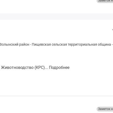
Заметок н
Волынский район
-
Пищевская сельская территориальная община
-
ивотноводство (КРС)...
Подробнее
Заметок н