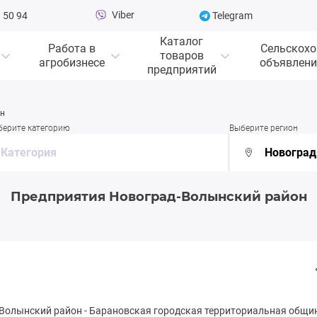
Viber
 50 94
Telegram
Каталог
Работа в
Сельскохо
товаров
агробизнесе
объявлени
предприятий
он
берите категорию
Выберите регион
Предприятия Новоград-Волынский район
Волынский район
-
Бapaновская городская территориальная общи