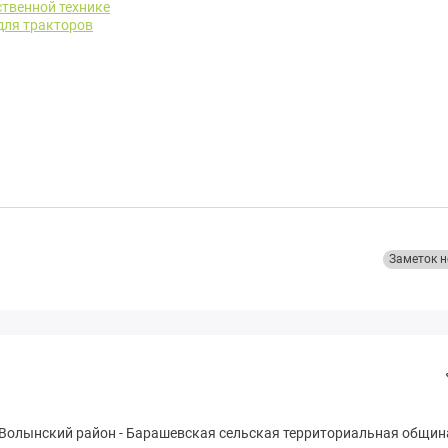
твенной технике
для тракторов
Заметок н
Волынский район
-
Бapaшевская сельская территориальная общин