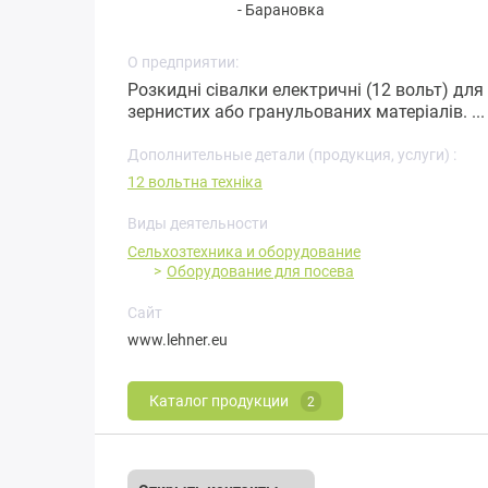
-
Барановка
О предприятии:
Розкидні сівалки електричні (12 вольт) для
зернистих або гранульованих матеріалів. ..
Дополнительные детали (продукция, услуги) :
12 вольтна техніка
Виды деятельности
Сельхозтехника и оборудование
Оборудование для посева
Сайт
www.lehner.eu
Каталог продукции
2