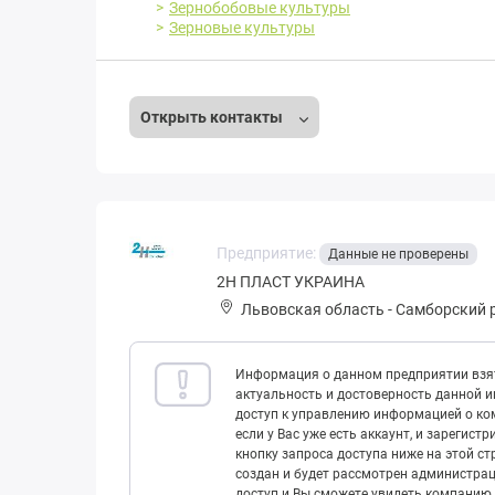
Зернобобовые культуры
Зерновые культуры
Открыть контакты
Предприятие:
Данные не проверены
2Н ПЛАСТ УКРАИНА
Львовская область
-
Самборский 
Информация о данном предприятии взят
актуальность и достоверность данной 
доступ к управлению информацией о ком
если у Вас уже есть аккаунт, и зарегист
кнопку запроса доступа ниже на этой с
создан и будет рассмотрен администрац
доступ и Вы сможете увидеть компанию 