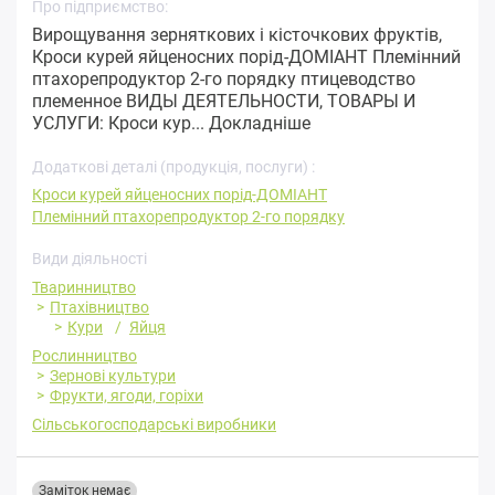
Про підприємство:
Вирощування зерняткових і кісточкових фруктів,
Кроси курей яйценосних порід-ДОМІАНТ Племінний
птахорепродуктор 2-го порядку птицеводство
племенное ВИДЫ ДЕЯТЕЛЬНОСТИ, ТОВАРЫ И
УСЛУГИ: Кроси кур...
Докладніше
Додаткові деталі (продукція, послуги) :
Кроси курей яйценосних порід-ДОМІАНТ
Племінний птахорепродуктор 2-го порядку
Види діяльності
Тваринництво
Птахівництво
Кури
Яйця
Рослинництво
Зернові культури
Фрукти, ягоди, горіхи
Сільськогосподарські виробники
Заміток немає