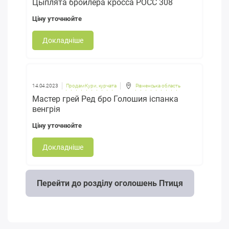
Цыплята бройлера кросса РОСС 308
Ціну уточнюйте
Докладніше
14.04.2023
Продам Кури, курчата
Рівненська область
Мастер грей Ред бро Голошия іспанка
венгрія
Ціну уточнюйте
Докладніше
Перейти до розділу оголошень Птиця