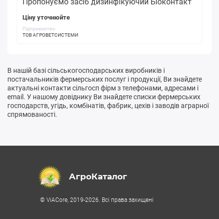
Пропонуємо засіб дизинфікуючий Біоконтакт
Ціну уточнюйте
Підприємство:
ТОВ АГРОВЕТСИСТЕМИ
В нашій базі сільськогосподарських виробників і
постачальників фермерських послуг і продукції, Ви знайдете
актуальні контакти сільгосп фірм з телефонами, адресами і
email. У нашому довіднику Ви знайдете списки фермерських
господарств, угідь, комбінатів, фабрик, цехів і заводів аграрної
спрямованості.
АгроКаталог
© ViACore, 2019-2026. Всі права захищені