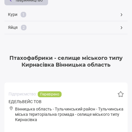
Тваринництво
Кури
1
Яйця
2
Птахофабрики - селище міського типу
Кирнасівка Вінницька область
Підприємство:
Перевірено
ЕДЕЛЬВЕЙС ТОВ
Вінницька область
-
Тульчинський район
-
Тульчинськa
міська територіальна громада
-
селище міського типу
Кирнасівка