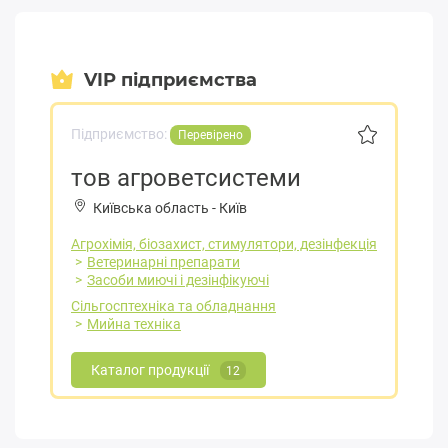
VIP підприємства
Підприємство:
Перевірено
тов агроветсистеми
Київська область
-
Київ
Агрохімія, біозахист, стимулятори, дезінфекція
Ветеринарні препарати
Засоби миючі і дезінфікуючі
Сільгосптехніка та обладнання
Мийна техніка
Каталог продукції
12