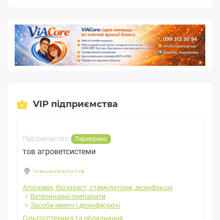
VIP підприємства
Підприємство:
Перевірено
тов агроветсистеми
Київська область
-
Київ
Агрохімія, біозахист, стимулятори, дезінфекція
Ветеринарні препарати
Засоби миючі і дезінфікуючі
Сільгосптехніка та обладнання