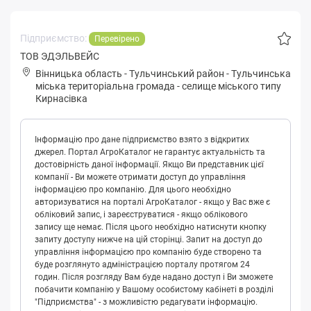
Підприємство:
Перевірено
ТОВ ЭДЭЛЬВЕЙС
Вінницька область
-
Тульчинський район
-
Тульчинськa
міська територіальна громада
-
селище міського типу
Кирнасівка
Інформацію про дане підприємство взято з відкритих
джерел. Портал АгроКаталог не гарантує актуальність та
достовірність даної інформації. Якщо Ви представник цієї
компанії - Ви можете отримати доступ до управління
інформацією про компанію. Для цього необхідно
авторизуватися на порталі АгроКаталог - якщо у Вас вже є
обліковий запис, і зареєструватися - якщо облікового
запису ще немає. Після цього необхідно натиснути кнопку
запиту доступу нижче на цій сторінці. Запит на доступ до
управління інформацією про компанію буде створено та
буде розглянуто адміністрацією порталу протягом 24
годин. Після розгляду Вам буде надано доступ і Ви зможете
побачити компанію у Вашому особистому кабінеті в розділі
"Підприємства" - з можливістю редагувати інформацію.