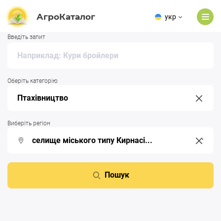
АгроКаталог
укр
Введіть запит
Оберіть категорію
Виберіть регіон
Пошук