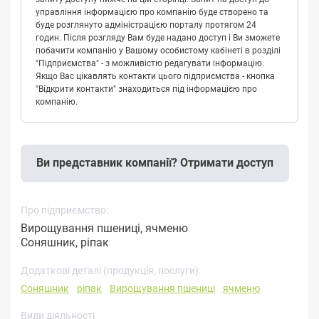
управління інформацією про компанію буде створено та
буде розглянуто адміністрацією порталу протягом 24
годин. Після розгляду Вам буде надано доступ і Ви зможете
побачити компанію у Вашому особистому кабінеті в розділі
"Підприємства" - з можливістю редагувати інформацію.
Якщо Вас цікавлять контакти цього підприємства - кнопка
"Відкрити контакти" знаходиться під інформацією про
компанію.
Ви представник компанії? Отримати доступ
Про підприємство:
Вирощування пшениці, ячменю
Соняшник, ріпак
Додаткові деталі (продукція, послуги):
Соняшник
ріпак
Вирощування пшениці
ячменю
Види діяльності