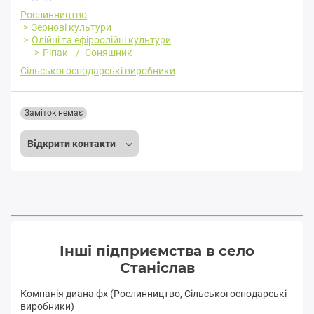
Рослинництво
Зернові культури
Олійні та ефіроолійні культури
Ріпак
Соняшник
Сільськогосподарські виробники
Заміток немає
Відкрити контакти
Інші підприємства в село
Станіслав
Компанія диана фх (Рослинництво, Сільськогосподарські
виробники)