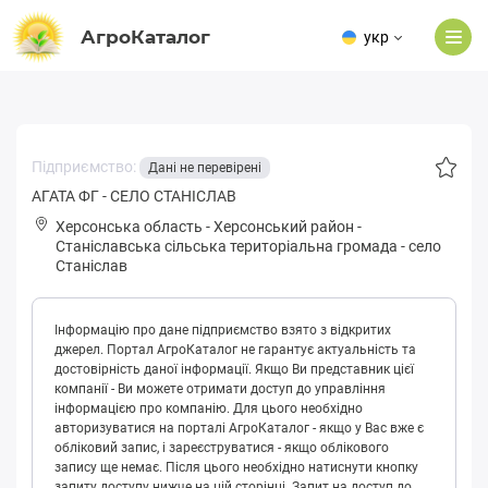
АгроКаталог
укр
Підприємство:
Дані не перевірені
АГАТА ФГ - СЕЛО СТАНІСЛАВ
Херсонська область
-
Херсонський район
-
Стaніслaвськa сільська територіальна громада
-
село
Станіслав
Інформацію про дане підприємство взято з відкритих
джерел. Портал АгроКаталог не гарантує актуальність та
достовірність даної інформації. Якщо Ви представник цієї
компанії - Ви можете отримати доступ до управління
інформацією про компанію. Для цього необхідно
авторизуватися на порталі АгроКаталог - якщо у Вас вже є
обліковий запис, і зареєструватися - якщо облікового
запису ще немає. Після цього необхідно натиснути кнопку
запиту доступу нижче на цій сторінці. Запит на доступ до