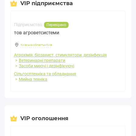
VIP підприємства
Підприємство:
Перевірено
тов агроветсистеми
Київська область
-
Київ
Агрохімія, біозахист, стимулятори, дезінфекція
Ветеринарні препарати
Засоби миючі і дезінфікуючі
Сільгосптехніка та обладнання
Мийна техніка
VIP оголошення