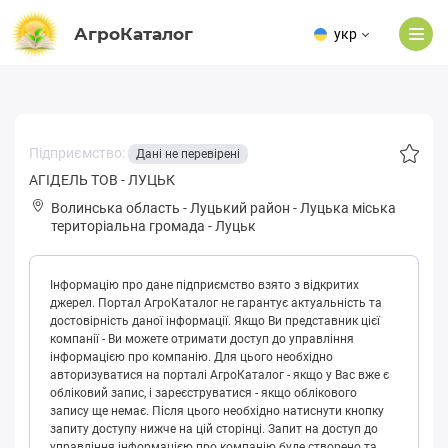
АгроКаталог
укр
Підприємство:
Дані не перевірені
АГІДЕЛЬ ТОВ - ЛУЦЬК
Волинська область
-
Луцький район
-
Луцькa міська
територіальна громада
-
Луцьк
Інформацію про дане підприємство взято з відкритих
джерел. Портал АгроКаталог не гарантує актуальність та
достовірність даної інформації. Якщо Ви представник цієї
компанії - Ви можете отримати доступ до управління
інформацією про компанію. Для цього необхідно
авторизуватися на порталі АгроКаталог - якщо у Вас вже є
обліковий запис, і зареєструватися - якщо облікового
запису ще немає. Після цього необхідно натиснути кнопку
запиту доступу нижче на цій сторінці. Запит на доступ до
управління інформацією про компанію буде створено та