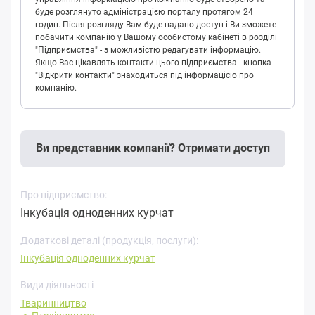
буде розглянуто адміністрацією порталу протягом 24
годин. Після розгляду Вам буде надано доступ і Ви зможете
побачити компанію у Вашому особистому кабінеті в розділі
"Підприємства" - з можливістю редагувати інформацію.
Якщо Вас цікавлять контакти цього підприємства - кнопка
"Відкрити контакти" знаходиться під інформацією про
компанію.
Ви представник компанії? Отримати доступ
Про підприємство:
Інкубація одноденних курчат
Додаткові деталі (продукція, послуги):
Інкубація одноденних курчат
Види діяльності
Тваринництво