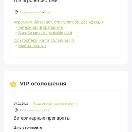
тов агроветсистеми
Київська область
-
Київ
Агрохімія, біозахист, стимулятори, дезінфекція
Ветеринарні препарати
Засоби миючі і дезінфікуючі
Сільгосптехніка та обладнання
Мийна техніка
VIP оголошення
09.02.2026
Продам Ветеринарні препарати
Київська область
,
Київ
Ветеринарные препараты
Ціну уточнюйте