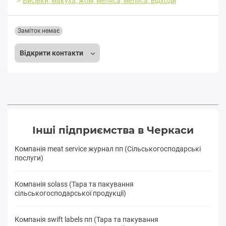
Висівки, макуха, жом, меляса, меляса, відходи
Заміток немає
Відкрити контакти
Інші підприємства в Черкаси
Компанія meat service журнал пп (Сільськогосподарські
послуги)
Компанія solass (Тара та пакування
сільськогосподарської продукції)
Компанія swift labels пп (Тара та пакування