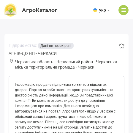
АгроКаталог
укр
Підприємство:
Дані не перевірені
АГНІК-ДО НП - ЧЕРКАСИ
Черкаська область
-
Черкаський район
-
Чepкaськa
міська територіальна громада
-
Черкаси
Інформацію про дане підприємство взято з відкритих
джерел. Портал АгроКаталог не гарантує актуальність та
достовірність даної інформації. Якщо Ви представник цієї
компанії - Ви можете отримати доступ до управління
інформацією про компанію. Для цього необхідно
авторизуватися на порталі АгроКаталог - якщо у Вас вже є
обліковий запис, і зареєструватися - якщо облікового
запису ще немає. Після цього необхідно натиснути кнопку
запиту доступу нижче на цій сторінці. Запит на доступ до
управління інформацією про компанію буде створено та