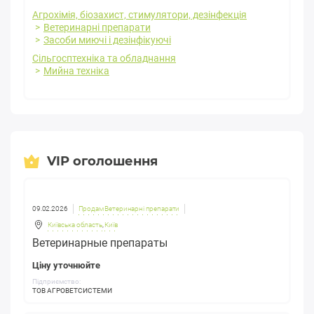
Агрохімія, біозахист, стимулятори, дезінфекція
Ветеринарні препарати
Засоби миючі і дезінфікуючі
Сільгосптехніка та обладнання
Мийна техніка
VIP оголошення
09.02.2026
Продам Ветеринарні препарати
Київська область
,
Київ
Ветеринарные препараты
Ціну уточнюйте
Підприємство:
ТОВ АГРОВЕТСИСТЕМИ