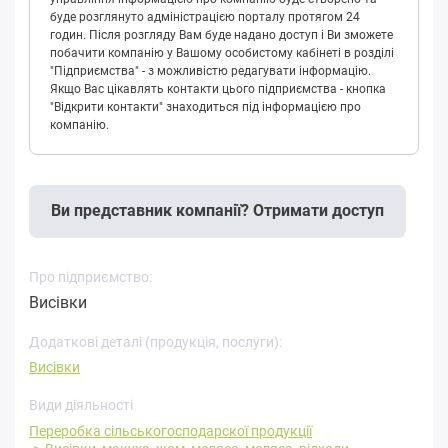
буде розглянуто адміністрацією порталу протягом 24
годин. Після розгляду Вам буде надано доступ і Ви зможете
побачити компанію у Вашому особистому кабінеті в розділі
"Підприємства" - з можливістю редагувати інформацію.
Якщо Вас цікавлять контакти цього підприємства - кнопка
"Відкрити контакти" знаходиться під інформацією про
компанію.
Ви представник компанії? Отримати доступ
Про підприємство:
Висівки
Додаткові деталі (продукція, послуги):
Висівки
Види діяльності
Переробка cільськогосподарскої продукції