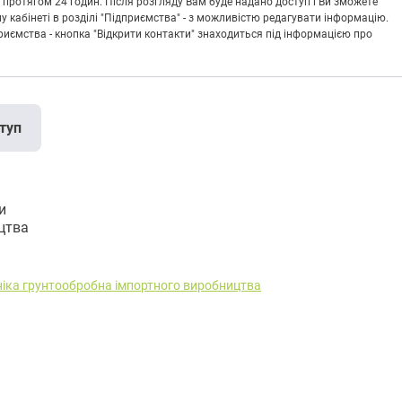
 протягом 24 годин. Після розгляду Вам буде надано доступ і Ви зможете
кабінеті в розділі "Підприємства" - з можливістю редагувати інформацію.
риємства - кнопка "Відкрити контакти" знаходиться під інформацією про
туп
и
цтва
ніка грунтообробна імпортного виробництва