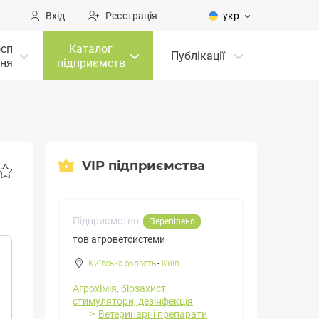
Вхід
Реєстрація
укр
осп
Каталог
Публікації
ня
підприємств
VIP підприємства
Підприємство:
Перевірено
тов агроветсистеми
Київська область
-
Київ
Агрохімія, біозахист,
стимулятори, дезінфекція
Ветеринарні препарати