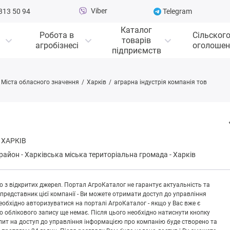
Viber
313 50 94
Telegram
Каталог
Робота в
Сільског
товарів
агробізнесі
оголошен
підприємств
Міста обласного значення
Харків
аграрна індустрія компанія тов
 ХАРКІВ
 район
-
Хapківськa міська територіальна громада
-
Харків
 з відкритих джерел. Портал АгроКаталог не гарантує актуальність та
 представник цієї компанії - Ви можете отримати доступ до управління
обхідно авторизуватися на порталі АгроКаталог - якщо у Вас вже є
що облікового запису ще немає. Після цього необхідно натиснути кнопку
Запит на доступ до управління інформацією про компанію буде створено та