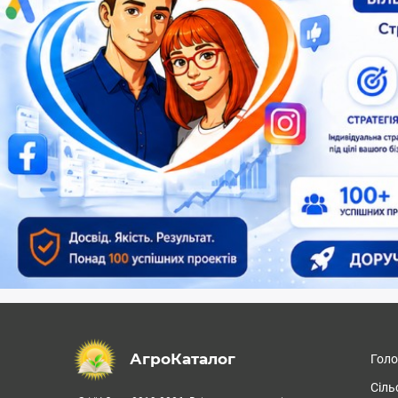
АгроКаталог
Гол
Сіль