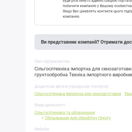
буде розглянуто адміністрацією порталу
побачити компанію у Вашому особистому 
Якщо Вас цікавлять контакти цього підп
компанію.
Ви представник компанії? Отримати дос
Про підприємство:
Сільгосптехніка імпортна для сенозаготовк
грунтообробна Техніка імпортного виробни
Додаткові деталі (продукція, послуги):
Сільгосптехніка імпортна для сенозаготовки
Тех
Види діяльності
Сільгосптехніка та обладнання
Обладнання для обробітку ґрунту
Website