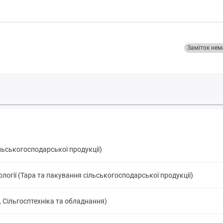
Заміток нем
льськогосподарської продукції)
хнології (Тара та пакування сільськогосподарської продукції)
, Сільгосптехніка та обладнання)