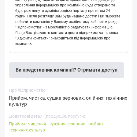
управління інформацією про компанію буде створено та
буде розглянуто адміністрацією порталу протягом 24
годин. Після розгляду Вам буде надано доступ і Ви зможете
побачити компанію у Вашому особистому кабінеті в розділі
"Підприємства" - з можливістю редагувати інформацію.
Якщо Вас цікавлять контакти цього підприємства - кнопка
"Відкрити контакти" знаходиться під інформацією про
компанію.
Ви представник компанії? Отримати доступ
Про підприємство:
Прийом, чистка, сушка зернових, олійних, технічних
культур
Додаткові деталі (продукція, послуги):
Прийом
чищення
сушіння зернових
олійних
технічних культур