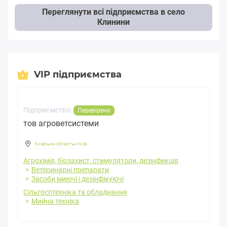
Переглянути всі підприємства в село
Клинини
VIP підприємства
Підприємство:
Перевірено
тов агроветсистеми
Київська область
-
Київ
Агрохімія, біозахист, стимулятори, дезінфекція
Ветеринарні препарати
Засоби миючі і дезінфікуючі
Сільгосптехніка та обладнання
Мийна техніка