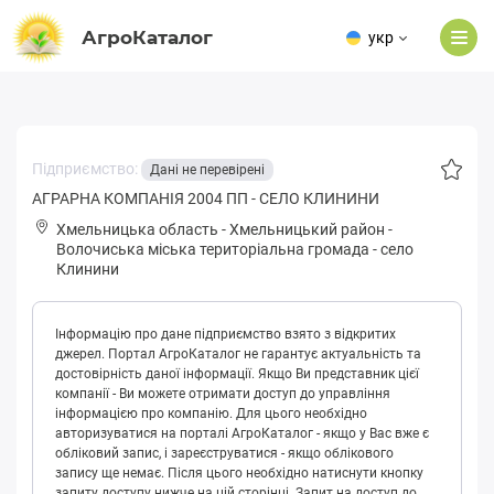
АгроКаталог
укр
Підприємство:
Дані не перевірені
АГРАРНА КОМПАНІЯ 2004 ПП - СЕЛО КЛИНИНИ
Хмельницька область
-
Хмельницький район
-
Вoлoчиськa міська територіальна громада
-
село
Клинини
Інформацію про дане підприємство взято з відкритих
джерел. Портал АгроКаталог не гарантує актуальність та
достовірність даної інформації. Якщо Ви представник цієї
компанії - Ви можете отримати доступ до управління
інформацією про компанію. Для цього необхідно
авторизуватися на порталі АгроКаталог - якщо у Вас вже є
обліковий запис, і зареєструватися - якщо облікового
запису ще немає. Після цього необхідно натиснути кнопку
запиту доступу нижче на цій сторінці. Запит на доступ до