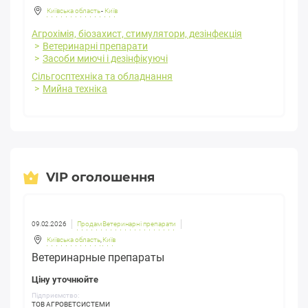
Київська область
-
Київ
Агрохімія, біозахист, стимулятори, дезінфекція
Ветеринарні препарати
Засоби миючі і дезінфікуючі
Сільгосптехніка та обладнання
Мийна техніка
VIP оголошення
09.02.2026
Продам Ветеринарні препарати
Київська область
,
Київ
Ветеринарные препараты
Ціну уточнюйте
Підприємство:
ТОВ АГРОВЕТСИСТЕМИ