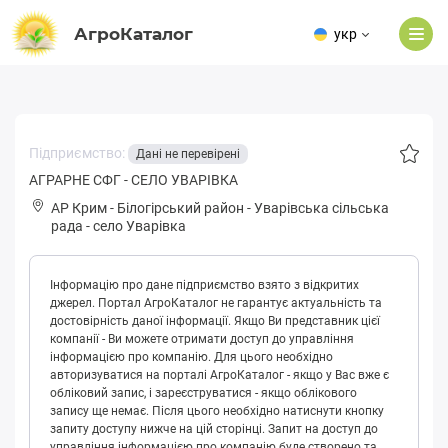
АгроКаталог
укр
Підприємство:
Дані не перевірені
АГРАРНЕ СФГ - СЕЛО УВАРІВКА
АР Крим
-
Білогірський район
-
Уварівська сільська
рада
-
село Уварівка
Інформацію про дане підприємство взято з відкритих
джерел. Портал АгроКаталог не гарантує актуальність та
достовірність даної інформації. Якщо Ви представник цієї
компанії - Ви можете отримати доступ до управління
інформацією про компанію. Для цього необхідно
авторизуватися на порталі АгроКаталог - якщо у Вас вже є
обліковий запис, і зареєструватися - якщо облікового
запису ще немає. Після цього необхідно натиснути кнопку
запиту доступу нижче на цій сторінці. Запит на доступ до
управління інформацією про компанію буде створено та