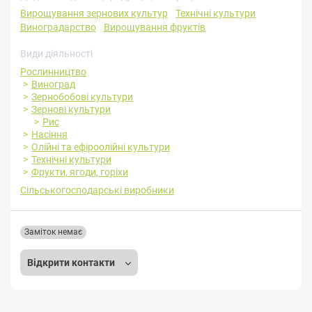
Вирощування зернових культур
Технічні культури
Виноградарство
Вирощування фруктів
Види діяльності
Рослинництво
Виноград
Зернобобові культури
Зернові культури
Рис
Насіння
Олійні та ефіроолійні культури
Технічні культури
Фрукти, ягоди, горіхи
Сільськогосподарські виробники
Заміток немає
Відкрити контакти