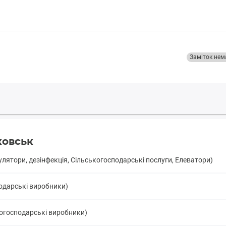
Заміток нем
ковськ
мулятори, дезінфекція, Сільськогосподарські послуги, Елеватори)
одарські виробники)
когосподарські виробники)