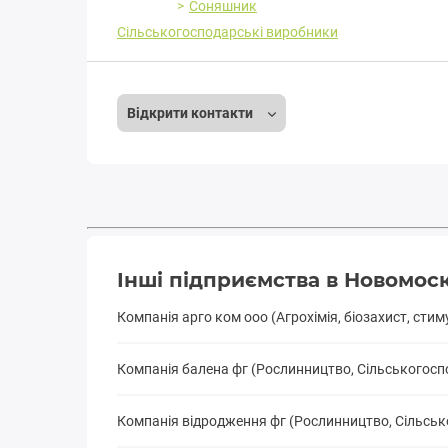
Соняшник
Сільськогосподарські виробники
Відкрити контакти
Інші підприємства в Новомос
Компанія арго ком ооо (Агрохімія, біозахист, сти
Компанія балена фг (Рослинництво, Сільськогосп
Компанія відродження фг (Рослинництво, Сільсь