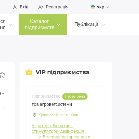
Вхід
Реєстрація
укр
осп
Каталог
Публікації
ня
підприємств
VIP підприємства
а
-
Підприємство:
Перевірено
тов агроветсистеми
Київська область
-
Київ
Агрохімія, біозахист,
стимулятори, дезінфекція
Ветеринарні препарати