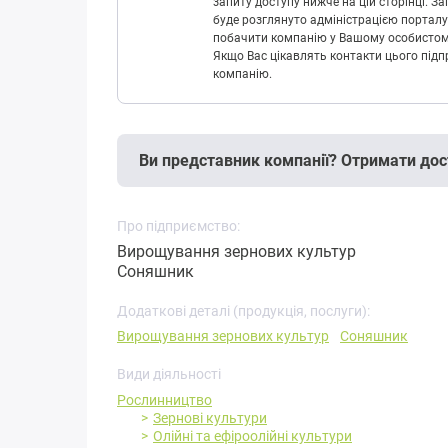
запиту доступу нижче на цій сторінці. 
буде розглянуто адміністрацією порталу
побачити компанію у Вашому особистому 
Якщо Вас цікавлять контакти цього підп
компанію.
Ви представник компанії? Отримати дос
Про підприємство:
Вирощування зернових культур
Соняшник
Додаткові деталі (продукція, послуги):
Вирощування зернових культур
Соняшник
Види діяльності
Рослинництво
Зернові культури
Олійні та ефіроолійні культури