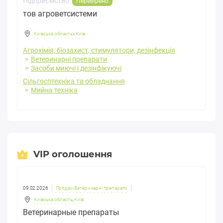
Підприємство:
Перевірено
тов агроветсистеми
Київська область
-
Київ
Агрохімія, біозахист, стимулятори, дезінфекція
Ветеринарні препарати
Засоби миючі і дезінфікуючі
Сільгосптехніка та обладнання
Мийна техніка
VIP оголошення
09.02.2026
Продам Ветеринарні препарати
Київська область
,
Київ
Ветеринарные препараты