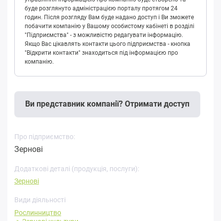
буде розглянуто адміністрацією порталу протягом 24
годин. Після розгляду Вам буде надано доступ і Ви зможете
побачити компанію у Вашому особистому кабінеті в розділі
"Підприємства" - з можливістю редагувати інформацію.
Якщо Вас цікавлять контакти цього підприємства - кнопка
"Відкрити контакти" знаходиться під інформацією про
компанію.
Ви представник компанії? Отримати доступ
Про підприємство:
Зернові
Додаткові деталі (продукція, послуги):
Зернові
Види діяльності
Рослинництво