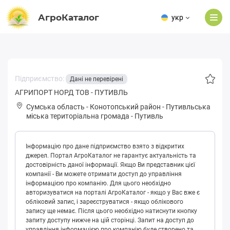
АгроКаталог
укр
Підприємство:
Дані не перевірені
АГРИПОРТ НОРД ТОВ - ПУТИВЛЬ
Сумська область
-
Конотопський район
-
Путивльськa
міська територіальна громада
-
Путивль
Інформацію про дане підприємство взято з відкритих
джерел. Портал АгроКаталог не гарантує актуальність та
достовірність даної інформації. Якщо Ви представник цієї
компанії - Ви можете отримати доступ до управління
інформацією про компанію. Для цього необхідно
авторизуватися на порталі АгроКаталог - якщо у Вас вже є
обліковий запис, і зареєструватися - якщо облікового
запису ще немає. Після цього необхідно натиснути кнопку
запиту доступу нижче на цій сторінці. Запит на доступ до
управління інформацією про компанію буде створено та