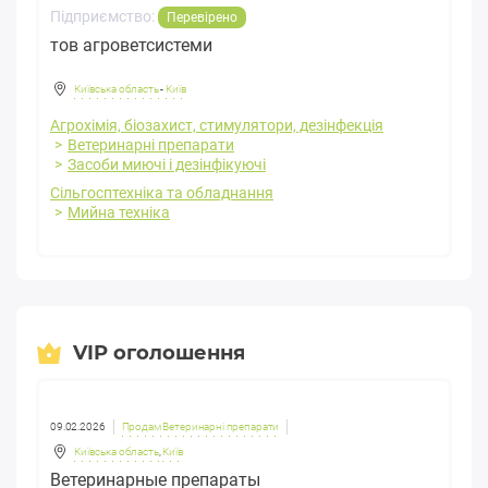
Підприємство:
Перевірено
тов агроветсистеми
Київська область
-
Київ
Агрохімія, біозахист, стимулятори, дезінфекція
Ветеринарні препарати
Засоби миючі і дезінфікуючі
Сільгосптехніка та обладнання
Мийна техніка
VIP оголошення
09.02.2026
Продам Ветеринарні препарати
Київська область
,
Київ
Ветеринарные препараты