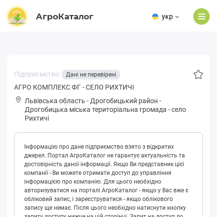
АгроКаталог
укр
Підприємство:
Дані не перевірені
АГРО КОМПЛЕКС ФГ - СЕЛО РИХТИЧІ
Львівська область
-
Дрогобицький район
-
Дpoгoбицькa міська територіальна громада
-
село
Рихтичі
Інформацію про дане підприємство взято з відкритих
джерел. Портал АгроКаталог не гарантує актуальність та
достовірність даної інформації. Якщо Ви представник цієї
компанії - Ви можете отримати доступ до управління
інформацією про компанію. Для цього необхідно
авторизуватися на порталі АгроКаталог - якщо у Вас вже є
обліковий запис, і зареєструватися - якщо облікового
запису ще немає. Після цього необхідно натиснути кнопку
запиту доступу нижче на цій сторінці. Запит на доступ до