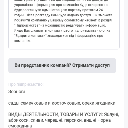
управління інформацією про компанію буде створено та
буде розглянуто адміністрацією порталу протягом 24
годин. Після розгляду Вам буде надано доступ і Ви зможете
побачити компанію у Вашому особистому кабінеті в розділі
"Підприємства" - з можливістю редагувати інформацію.
Якщо Вас цікавлять контакти цього підприємства - кнопка
"Відкрити контакти" знаходиться під інформацією про
компанію.
Ви представник компанії? Отримати доступ
Про підприємство:
Зернові
сады семечковые и косточковые, орехи ягодники
ВИДЫ ДЕЯТЕЛЬНОСТИ, ТОВАРЫ И УСЛУГИ: Яблуні,
абрикоси, сливи, черешні, персики, вишні Чорна
смородина