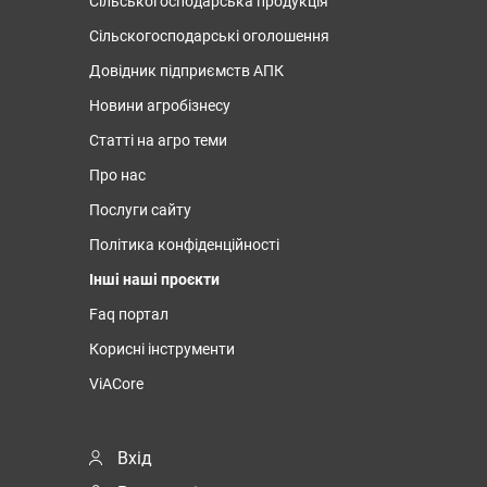
Сільськогосподарська продукція
Сільскогосподарські оголошення
Довідник підприємств АПК
Новини агробізнесу
Статті на агро теми
Про нас
Послуги сайту
Політика конфіденційності
Інші наші проєкти
Faq портал
Корисні інструменти
ViACore
Вхід