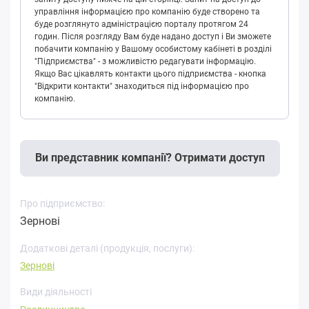
управління інформацією про компанію буде створено та
буде розглянуто адміністрацією порталу протягом 24
годин. Після розгляду Вам буде надано доступ і Ви зможете
побачити компанію у Вашому особистому кабінеті в розділі
"Підприємства" - з можливістю редагувати інформацію.
Якщо Вас цікавлять контакти цього підприємства - кнопка
"Відкрити контакти" знаходиться під інформацією про
компанію.
Ви представник компанії? Отримати доступ
Про підприємство:
Зернові
Додаткові деталі (продукція, послуги):
Зернові
Види діяльності