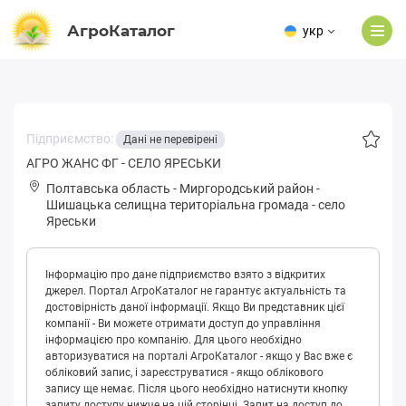
АгроКаталог
укр
Підприємство:
Дані не перевірені
АГРО ЖАНС ФГ - СЕЛО ЯРЕСЬКИ
Полтавська область
-
Миргородський район
-
Шишaцькa селищна територіальна громада
-
село
Яреськи
Інформацію про дане підприємство взято з відкритих
джерел. Портал АгроКаталог не гарантує актуальність та
достовірність даної інформації. Якщо Ви представник цієї
компанії - Ви можете отримати доступ до управління
інформацією про компанію. Для цього необхідно
авторизуватися на порталі АгроКаталог - якщо у Вас вже є
обліковий запис, і зареєструватися - якщо облікового
запису ще немає. Після цього необхідно натиснути кнопку
запиту доступу нижче на цій сторінці. Запит на доступ до