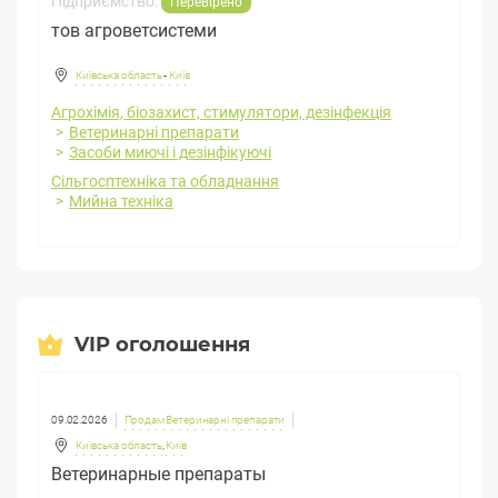
Підприємство:
Перевірено
тов агроветсистеми
Київська область
-
Київ
Агрохімія, біозахист, стимулятори, дезінфекція
Ветеринарні препарати
Засоби миючі і дезінфікуючі
Сільгосптехніка та обладнання
Мийна техніка
VIP оголошення
09.02.2026
Продам Ветеринарні препарати
Київська область
,
Київ
Ветеринарные препараты