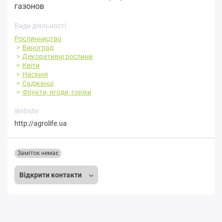
газонов
Види діяльності
Рослинництво
Виноград
Декоративні рослини
Квіти
Насіння
Саджанці
Фрукти, ягоди, горіхи
Website
http://agrolife.ua
Заміток немає
Відкрити контакти