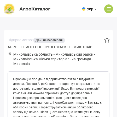
АгроКаталог
укр
Підприємство:
Дані не перевірені
AGROLIFE ИНТЕРНЕТ-СУПЕРМАРКЕТ - МИКОЛАЇВ
Миколаївська область
-
Миколаївський район
-
Микoлaївськa міська територіальна громада
-
Миколаїв
Інформацію про дане підприємство взято з відкритих
джерел. Портал АгроКаталог не гарантує актуальність та
достовірність даної інформації. Якщо Ви представник цієї
компанії - Ви можете отримати доступ до управління
інформацією про компанію. Для цього необхідно
авторизуватися на порталі АгроКаталог - якщо у Вас вже є
обліковий запис, і зареєструватися - якщо облікового
запису ще немає. Після цього необхідно натиснути кнопку
запиту доступу нижче на цій сторінці. Запит на доступ до