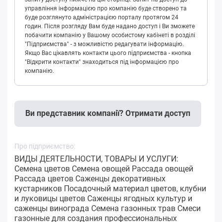
управління інформацією про компанію буде створено та
буде розглянуто адміністрацією порталу протягом 24
годин. Після розгляду Вам буде надано доступ і Ви зможете
побачити компанію у Вашому особистому кабінеті в розділі
"Підприємства" - з можливістю редагувати інформацію.
Якщо Вас цікавлять контакти цього підприємства - кнопка
"Відкрити контакти" знаходиться під інформацією про
компанію.
Ви представник компанії? Отримати доступ
Про підприємство:
ВИДЫ ДЕЯТЕЛЬНОСТИ, ТОВАРЫ И УСЛУГИ:
Семена цветов Семена овощей Рассада овощей
Рассада цветов Саженцы декоративных
кустарников Посадочный материал цветов, клубни
и луковицы цветов Саженцы ягодных культур и
саженцы винограда Семена газонных трав Смеси
газонные для создания профессиональных