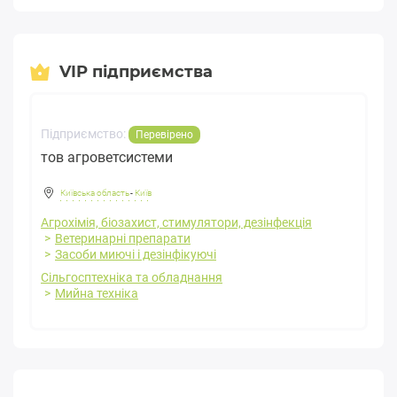
VIP підприємства
Підприємство:
Перевірено
тов агроветсистеми
Київська область
-
Київ
Агрохімія, біозахист, стимулятори, дезінфекція
Ветеринарні препарати
Засоби миючі і дезінфікуючі
Сільгосптехніка та обладнання
Мийна техніка