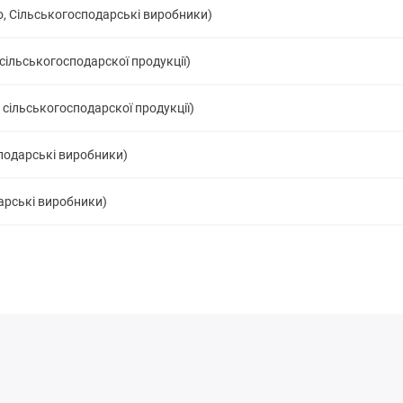
о, Сільськогосподарські виробники)
cільськогосподарскої продукції)
 cільськогосподарскої продукції)
подарські виробники)
арські виробники)