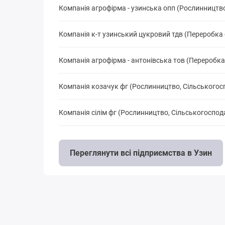
Компанія агрофірма - узинська опп (Рослинництв
Компанія к-т узинський цукровий тдв (Переробка 
Компанія агрофірма - антонівська тов (Переробка
Компанія козачук фг (Рослинництво, Сільськогос
Компанія сілім фг (Рослинництво, Сільськогоспод
Переглянути всі підприємства в Узин