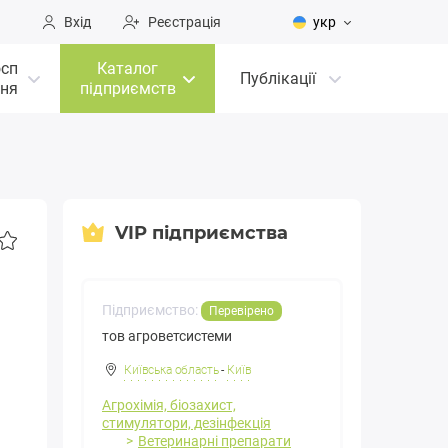
Вхід
Реєстрація
укр
осп
Каталог
Публікації
ня
підприємств
VIP підприємства
Підприємство:
Перевірено
тов агроветсистеми
Київська область
-
Київ
Агрохімія, біозахист,
стимулятори, дезінфекція
Ветеринарні препарати