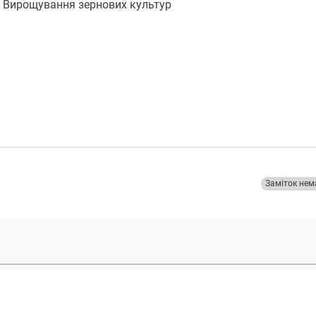
Вирощування зернових культур
Заміток нем