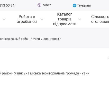
Viber
313 50 94
Telegram
Каталог
Робота в
Сільског
товарів
агробізнесі
оголошен
підприємств
ілоцерківський район
Узин
авангард фг
й район
-
Узинськa міська територіальна громада
-
Узин