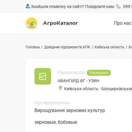
Знайшли помилку на сайті? Повідомте нам:
099 
АгроКаталог
Про нас
Головна
Довідник підприємств АПК
Київська область
Б
Підприємство:
Перевірено
АВАНГАРД ФГ - УЗИН
Київська область
-
Білоцерківськи
Про підприємство:
Вирощування зернових культур
зерновые, бобовые