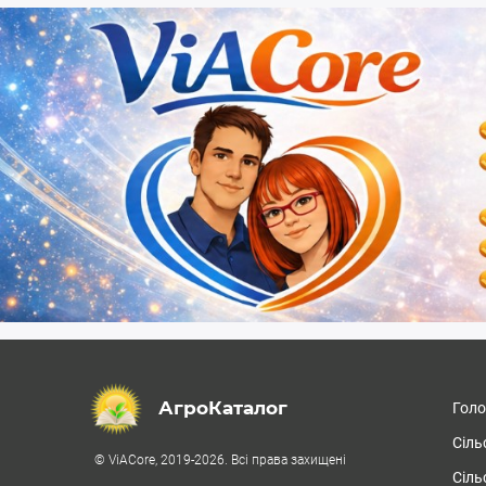
АгроКаталог
Гол
Сіль
© ViACore, 2019-2026. Всі права захищені
Сіль