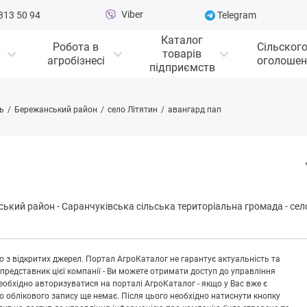
Viber
313 50 94
Telegram
Каталог
Робота в
Сільског
товарів
агробізнесі
оголошен
підприємств
ь
Бережанський район
село Літятин
авангард пап
ський район
-
Сapaнчуківськa сільська територіальна громада
-
сел
 з відкритих джерел. Портал АгроКаталог не гарантує актуальність та
 представник цієї компанії - Ви можете отримати доступ до управління
обхідно авторизуватися на порталі АгроКаталог - якщо у Вас вже є
що облікового запису ще немає. Після цього необхідно натиснути кнопку