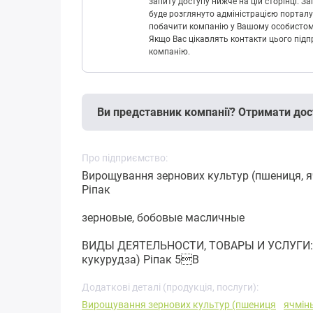
запиту доступу нижче на цій сторінці. 
буде розглянуто адміністрацією порталу
побачити компанію у Вашому особистому 
Якщо Вас цікавлять контакти цього підп
компанію.
Ви представник компанії? Отримати дос
Про підприємство:
Вирощування зернових культур (пшениця, я
Ріпак
зерновые, бобовые масличные
ВИДЫ ДЕЯТЕЛЬНОСТИ, ТОВАРЫ И УСЛУГИ: Ви
кукурудза) Ріпак 5B
Додаткові деталі (продукція, послуги):
Вирощування зернових культур (пшениця
ячмін