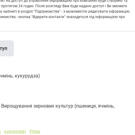
Запит на доступ до управління інформацією про компанію буде створено та
 протягом 24 годин. Після розгляду Вам буде надано доступ і Ви зможете
кабінеті в розділі "Підприємства" - з можливістю редагувати інформацію.
риємства - кнопка "Відкрити контакти" знаходиться під інформацією про
туп
чмінь, кукурудза)
рощування зернових культур (пшениця, ячмінь,
ь
кукурудза)
Ріпак