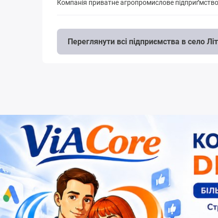
Компанія приватне агропромислове пiдприґмство
Переглянути всі підприємства в село Лі