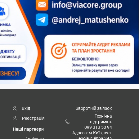
Вхід
Зворотній зв'язок
Технічна
Реєстрація
підтримка:
099 313 50 94
Наші партнери
Адреса: м.Київ, вул.
Героїв дніпра 34А