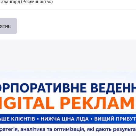
 авангард (Рослинництво)
тятин