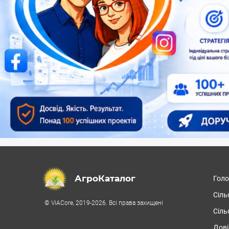
АгроКаталог
Гол
Сіль
© ViACore, 2019-2026. Всі права захищені
Сіль
Дові