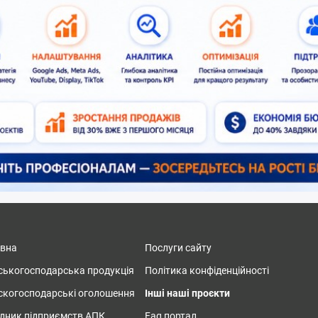
овна
Послуги сайту
ськогосподарська продукція
Політика конфіденційності
скогосподарські оголошення
Інші наші проєкти
дник підприємств АПК
Faq портал