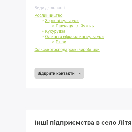
Види діяльності
Рослинництво
Зернові культури
Пшениця
Ячмінь
Кукурудза
Олійні та ефіроолійні культури
Ріпак
Сільськогосподарські виробники
Відкрити контакти
Інші підприємства в село Літ