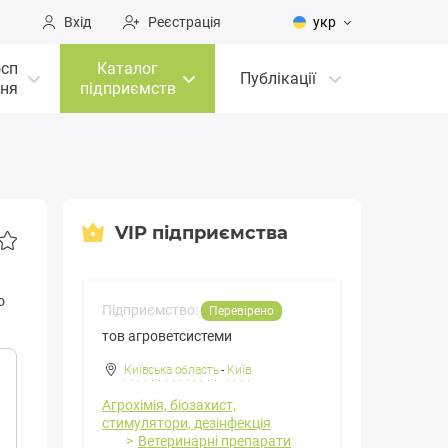
Вхід
Реєстрація
укр
осп
Каталог
Публікації
ня
підприємств
VIP підприємства
о
Підприємство:
Перевірено
тов агроветсистеми
Київська область
-
Київ
Агрохімія, біозахист,
стимулятори, дезінфекція
Ветеринарні препарати