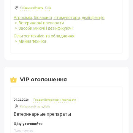
Київська область
-
Київ
Агрохімія, біозахист, стимулятори, дезінфекція
Ветеринарні препарати
Засоби миючі і дезінфікуючі
Сільгосптехніка та обладнання
Мийна техніка
VIP оголошення
09.02.2026
Продам Ветеринарні препарати
Київська область
,
Київ
Ветеринарные препараты
Ціну уточнюйте
Підприємство: