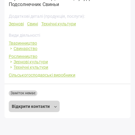
Подсолнечник Свиньи
Додаткові деталі (продукція, послуги):
Зернові
Свині
Технічні культури
Види діяльності
Тваринництво
Свинарство
Рослинництво
Зернові культури
Технічні культури
Сільськогосподарські виробники
Заміток немає
Відкрити контакти