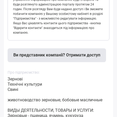
буде розглянуто адміністрацією порталу протягом 24
годин. Після розгляду Вам буде надано доступ і Ви зможете
побачити компанію у Вашому особистому кабінеті в розділі
"Підприємства" - з можливістю редагувати інформацію.
Якщо Вас цікавлять контакти цього підприємства - кнопка
"Відкрити контакти" знаходиться під інформацією про
компанію.
Ви представник компанії? Отримати доступ
Про підприємство:
Зернові
Технічні культури
Свині
животноводство зерновые, бобовые масличные
ВИДЫ ДЕЯТЕЛЬНОСТИ, ТОВАРЫ И УСЛУГИ:
Зерновые - пшеница, ячмень, кукуруза