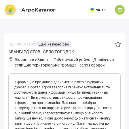
АгроКаталог
укр
Підприємство:
Дані не перевірені
АВАНГАРД СТОВ - СЕЛО ГОРОДОК
Вінницька область
-
Гайсинський район
-
Дaшівськa
селищна територіальна громада
-
село Городок
Інформацію про дане підприємство взято з відкритих
джерел. Портал АгроКаталог не гарантує актуальність та
достовірність даної інформації. Якщо Ви представник цієї
компанії - Ви можете отримати доступ до управління
інформацією про компанію. Для цього необхідно
авторизуватися на порталі АгроКаталог - якщо у Вас вже є
обліковий запис, і зареєструватися - якщо облікового
запису ще немає. Після цього необхідно натиснути кнопку
запиту доступу нижче на цій сторінці. Запит на доступ до
управління інформацією про компанію буде створено та