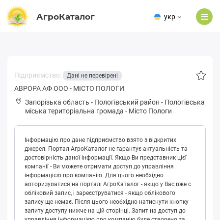
АгроКаталог
укр
Підприємство:
Дані не перевірені
АВРОРА АФ ООО - МІСТО ПОЛОГИ
Запорізька область
-
Пологівський район
-
Пoлoгівськa
міська територіальна громада
-
Місто Пологи
Інформацію про дане підприємство взято з відкритих
джерел. Портал АгроКаталог не гарантує актуальність та
достовірність даної інформації. Якщо Ви представник цієї
компанії - Ви можете отримати доступ до управління
інформацією про компанію. Для цього необхідно
авторизуватися на порталі АгроКаталог - якщо у Вас вже є
обліковий запис, і зареєструватися - якщо облікового
запису ще немає. Після цього необхідно натиснути кнопку
запиту доступу нижче на цій сторінці. Запит на доступ до
управління інформацією про компанію буде створено та