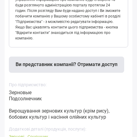
буде розглянуто адміністрацією порталу протягом 24
годин. Після розгляду Вам буде надано доступ і Ви зможете
побачити компанію у Вашому особистому кабінеті в розділі
"Підприємства" - з можливістю редагувати інформацію.
Якщо Вас цікавлять контакти цього підприємства - кнопка
"Відкрити контакти" знаходиться під інформацією про
компанію.
Ви представник компанії? Отримати доступ
Про підприємство:
Зерновые
Подсолнечник
Вирощування зернових культур (крім рису),
бобових культур і насіння олійних культур
Додаткові деталі (продукція, послуги):
Зернові
Соняшник