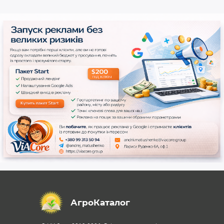
АгроКаталог