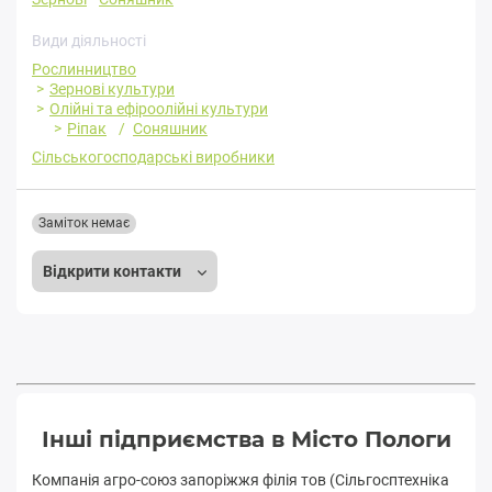
Види діяльності
Рослинництво
Зернові культури
Олійні та ефіроолійні культури
Ріпак
Соняшник
Сільськогосподарські виробники
Заміток немає
Відкрити контакти
Інші підприємства в Місто Пологи
Компанія агро-союз запоріжжя філія тов (Сільгосптехніка