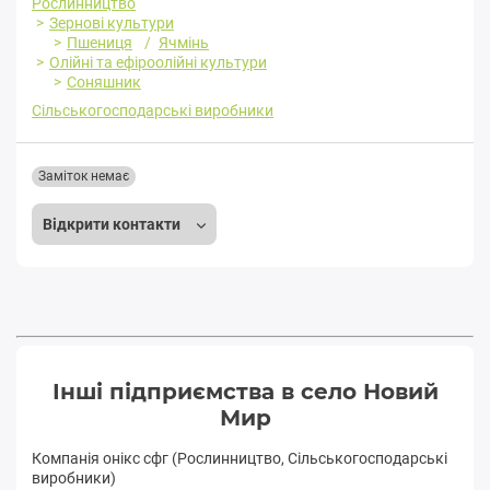
Рослинництво
Зернові культури
Пшениця
Ячмінь
Олійні та ефіроолійні культури
Соняшник
Сільськогосподарські виробники
Заміток немає
Відкрити контакти
Інші підприємства в село Новий
Мир
Компанія онікс сфг (Рослинництво, Сільськогосподарські
виробники)