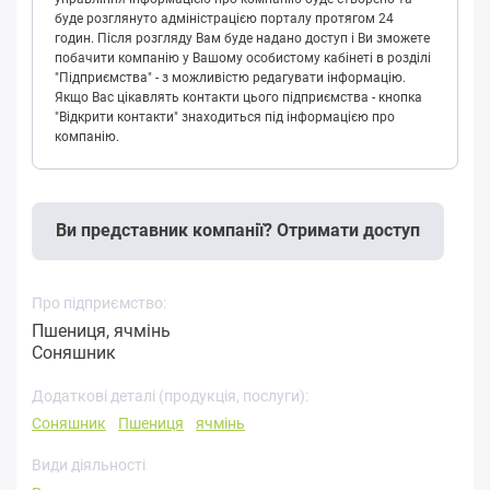
буде розглянуто адміністрацією порталу протягом 24
годин. Після розгляду Вам буде надано доступ і Ви зможете
побачити компанію у Вашому особистому кабінеті в розділі
"Підприємства" - з можливістю редагувати інформацію.
Якщо Вас цікавлять контакти цього підприємства - кнопка
"Відкрити контакти" знаходиться під інформацією про
компанію.
Ви представник компанії? Отримати доступ
Про підприємство:
Пшениця, ячмінь
Соняшник
Додаткові деталі (продукція, послуги):
Соняшник
Пшениця
ячмінь
Види діяльності