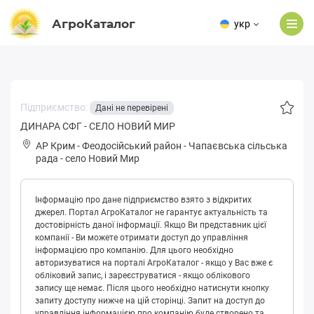
АгроКаталог
укр
Підприємство:
Дані не перевірені
ДИНАРА СФГ - СЕЛО НОВИЙ МИР
АР Крим
-
Феодосійський район
-
Чапаєвська сільська
рада
-
село Новий Мир
Інформацію про дане підприємство взято з відкритих
джерел. Портал АгроКаталог не гарантує актуальність та
достовірність даної інформації. Якщо Ви представник цієї
компанії - Ви можете отримати доступ до управління
інформацією про компанію. Для цього необхідно
авторизуватися на порталі АгроКаталог - якщо у Вас вже є
обліковий запис, і зареєструватися - якщо облікового
запису ще немає. Після цього необхідно натиснути кнопку
запиту доступу нижче на цій сторінці. Запит на доступ до
управління інформацією про компанію буде створено та