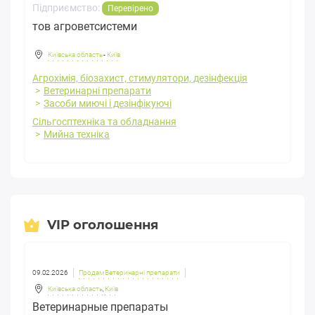
Підприємство:
Перевірено
тов агроветсистеми
Київська область
-
Київ
Агрохімія, біозахист, стимулятори, дезінфекція
Ветеринарні препарати
Засоби миючі і дезінфікуючі
Сільгосптехніка та обладнання
Мийна техніка
VIP оголошення
09.02.2026
Продам Ветеринарні препарати
Київська область
,
Київ
Ветеринарные препараты