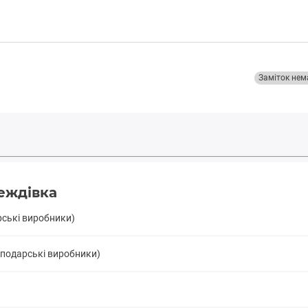
Заміток нем
деждівка
рські виробники)
сподарські виробники)