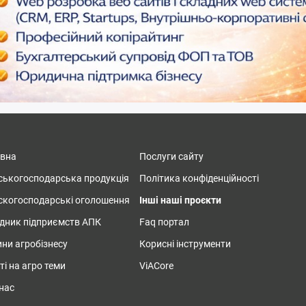
овна
Послуги сайту
ськогосподарська продукція
Політика конфіденційності
скогосподарські оголошення
Інші наші проєкти
дник підприємств АПК
Faq портал
ни агробізнесу
Корисні інструменти
ті на агро теми
ViACore
нас