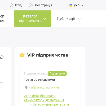
Вхід
Реєстрація
укр
осп
Каталог
Публікації
ня
підприємств
VIP підприємства
Підприємство:
Перевірено
тов агроветсистеми
Київська область
-
Київ
Агрохімія, біозахист,
стимулятори, дезінфекція
Ветеринарні препарати