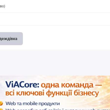
во)
адеждівка