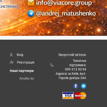
Вхід
Зворотній зв'язок
Технічна
Реєстрація
підтримка:
099 313 50 94
Наші партнери
Адреса: м.Київ, вул.
Героїв дніпра 34А
Anulex.eu