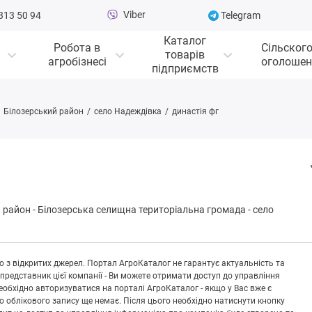
Viber
313 50 94
Telegram
Каталог
Робота в
Сільског
товарів
агробізнесі
оголошен
підприємств
Білозерський район
село Надеждівка
династія фг
 район
-
Білoзepськa селищна територіальна громада
-
село
 з відкритих джерел. Портал АгроКаталог не гарантує актуальність та
 представник цієї компанії - Ви можете отримати доступ до управління
обхідно авторизуватися на порталі АгроКаталог - якщо у Вас вже є
що облікового запису ще немає. Після цього необхідно натиснути кнопку