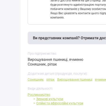
запиту доступу нижче на цій сторінці. 
буде розглянуто адміністрацією порталу
побачити компанію у Вашому особистому 
Якщо Вас цікавлять контакти цього підп
компанію.
Ви представник компанії? Отримати дос
Про підприємство:
Вирощування пшениці, ячменю
Соняшник, ріпак
Додаткові деталі (продукція, послуги):
Соняшник
ріпак
Вирощування пшениці
ячмен
Види діяльності
Рослинництво
Зернові культури
Олійні та ефіроолійні культури