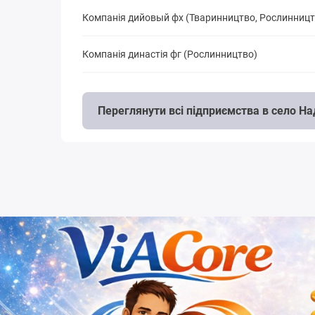
Компанія дийовый фх (Тваринництво, Рослинницт
Компанія династія фг (Рослинництво)
Переглянути всі підприємства в село Н