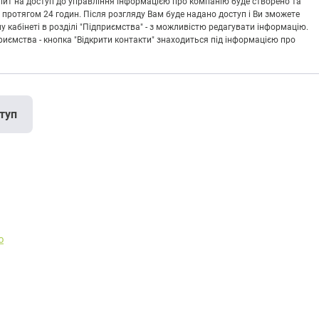
Запит на доступ до управління інформацією про компанію буде створено та
 протягом 24 годин. Після розгляду Вам буде надано доступ і Ви зможете
кабінеті в розділі "Підприємства" - з можливістю редагувати інформацію.
риємства - кнопка "Відкрити контакти" знаходиться під інформацією про
туп
ю